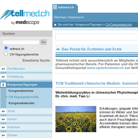
tellmed.ch
Sitemap
|
Impressum
Sie sind hier:
Kongresse/Tagungen
»
CH-Tagungsberichte
Suchen
tellmed.ch
Das Portal für Ärztinnen und Ärzte
CH-Tagungsberichte
Erweiterte Suche
Tellmed richtet sich ausschliesslich an Mitglieder
pharmazeutischer Berufe. Für Patienten und die Öff
Gesundheitsportal
www.sprechzimmer.ch
zur Ver
Fachliteratur
Fortbildung
TCM Traditionell chinesische Medizin- Sommer
Kongresse/Tagungen
Kongressberichte
Weiterbildungszyklus in chinesischer Phytotherapie
Dr. chin. med. Tian Li
CH-Tagungsberichte
Kongresskalender
Erkältungen, grippale In
Tools
können im Winter und Som
Krankheit oft durch "Hitz
Humor
auch durch Feuchtigkeit c
Arzneimitteln können die
effektiv therapiert werden
Kolumne
Presse