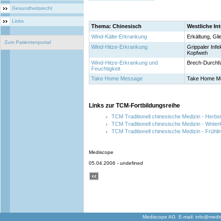
Gesundheitsrecht
Links
Thema: Chinesisch
Westliche Int
Wind-Kälte-Erkrankung
Erkältung, Gl
Zum Patientenportal
Wind-Hitze-Erkrankung
Grippaler Infe
Kopfweh
Wind-Hitze-Erkrankung und
Brech-Durchfal
Feuchtigkeit
Take Home Message
Take Home M
Links zur TCM-Fortbildungsreihe
TCM Traditionell chinesische Medizin - Herbs
TCM Traditionell chinesische Medizin - Wnter
TCM Traditionell chinesische Medizin - Frühl
Mediscope
05.04.2006 - undefined
Mediscope AG E-mail:
info@medi