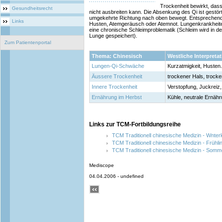
Trockenheit bewirkt, das
Gesundheitsrecht
nicht ausbreiten kann. Die Absenkung des Qi ist gestört
umgekehrte Richtung nach oben bewegt. Entsprechen
Links
Husten, Atemgeräusch oder Atemnot. Lungenkrankheite
eine chronische Schleimproblematik (Schleim wird in der
Lunge gespeichert).
Zum Patientenportal
Thema: Chinesisch
Westliche Interpreta
Lungen-Qi-Schwäche
Kurzatmigkeit, Husten.
Äussere Trockenheit
trockener Hals, trocke
Innere Trockenheit
Verstopfung, Juckreiz, 
Ernährung im Herbst
Kühle, neutrale Ernähr
Links zur TCM-Fortbildungsreihe
TCM Traditionell chinesische Medizin - Wnter
TCM Traditionell chinesische Medizin - Frühl
TCM Traditionell chinesische Medizin - Somm
Mediscope
04.04.2006 - undefined