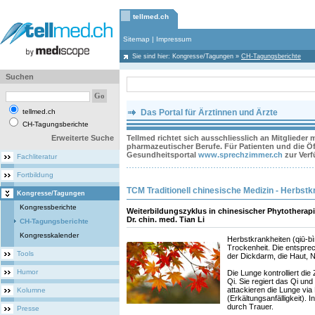
tellmed.ch
Sitemap
|
Impressum
Sie sind hier:
Kongresse/Tagungen
»
CH-Tagungsberichte
Suchen
tellmed.ch
Das Portal für Ärztinnen und Ärzte
CH-Tagungsberichte
Erweiterte Suche
Tellmed richtet sich ausschliesslich an Mitglieder
pharmazeutischer Berufe. Für Patienten und die Öff
Gesundheitsportal
www.sprechzimmer.ch
zur Ver
Fachliteratur
Fortbildung
TCM Traditionell chinesische Medizin - Herbstk
Kongresse/Tagungen
Kongressberichte
Weiterbildungszyklus in chinesischer Phytotherapie
Dr. chin. med. Tian Li
CH-Tagungsberichte
Kongresskalender
Herbstkrankheiten (qiū-bì
Trockenheit. Die entspre
Tools
der Dickdarm, die Haut, 
Humor
Die Lunge kontrolliert di
Qi. Sie regiert das Qi un
attackieren die Lunge vi
Kolumne
(Erkältungsanfälligkeit). 
durch Trauer.
Presse