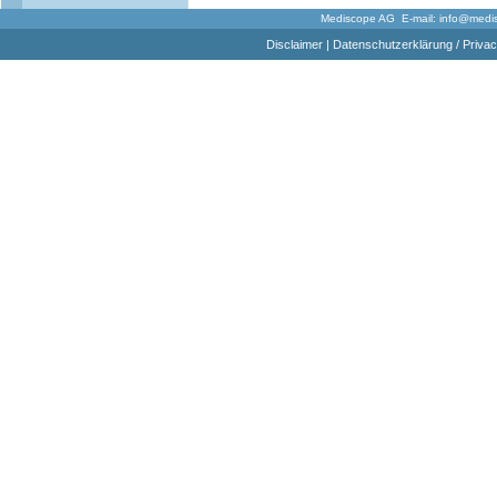
Mediscope AG E-mail:
info@medi
Disclaimer
|
Datenschutzerklärung / Privac