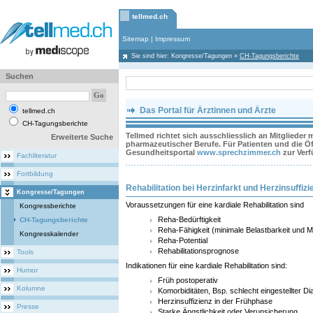
tellmed.ch
Sitemap
|
Impressum
Sie sind hier:
Kongresse/Tagungen
»
CH-Tagungsberichte
Suchen
Das Portal für Ärztinnen und Ärzte
tellmed.ch
CH-Tagungsberichte
Tellmed richtet sich ausschliesslich an Mitglieder
Erweiterte Suche
pharmazeutischer Berufe. Für Patienten und die Öff
Gesundheitsportal
www.sprechzimmer.ch
zur Ver
Fachliteratur
Fortbildung
Rehabilitation bei Herzinfarkt und Herzinsuffizi
Kongresse/Tagungen
Voraussetzungen für eine kardiale Rehabilitation sind
Kongressberichte
Reha-Bedürftigkeit
CH-Tagungsberichte
Reha-Fähigkeit (minimale Belastbarkeit und Mo
Kongresskalender
Reha-Potential
Rehabilitationsprognose
Tools
Indikationen für eine kardiale Rehabilitation sind:
Humor
Früh postoperativ
Kolumne
Komorbiditäten, Bsp. schlecht eingestellter Di
Herzinsuffizienz in der Frühphase
Presse
Starke Ängstlichkeit oder Verunsicherung