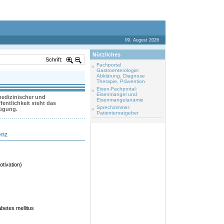
09. August 2026
Nützliches
Schrift:
Fachportal
Gastroenterologie:
Abklärung, Diagnose
Therapie, Prävention
Eisen-Fachportal:
Eisenmangel und
 medizinischer und
Eisenmangelanämie
entlichkeit steht das
Sprechzimmer:
fügung.
Patientenratgeber
enz
tivation)
abetes mellitus