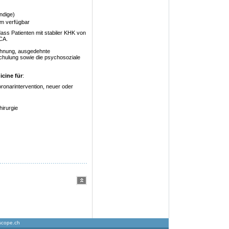
ändige)
m verfügbar
 dass Patienten mit stabiler KHK von
TCA.
hnung, ausgedehnte
hulung sowie die psychosoziale
icine für
:
ronarintervention, neuer oder
irurgie
scope.ch