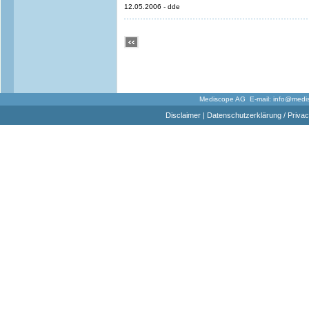
12.05.2006 - dde
Mediscope AG E-mail:
info@medi
Disclaimer
|
Datenschutzerklärung / Privac