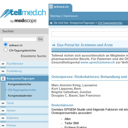
tellmed.ch
Sitemap
|
Impressum
Sie sind hier:
Kongresse/Tagungen
»
CH-Tagungsberichte
Suchen
Das Portal für Ärztinnen und Ärzte
tellmed.ch
CH-Tagungsberichte
Tellmed richtet sich ausschliesslich an Mitglieder
Erweiterte Suche
pharmazeutischer Berufe. Für Patienten und die Öff
Gesundheitsportal
www.sprechzimmer.ch
zur Ver
Fachliteratur
Fortbildung
Osteoporose: Risikofaktoren; Behandlung und 
Kongresse/Tagungen
Kongressberichte
Marc-Antoine Krieg, Lausanne
Kurt Lippuner, Bern
CH-Tagungsberichte
Brigitte Uebelhart, Genève
Douglas C. Bauer, San Francisco
Kongresskalender
Tools
Risikofaktoren
Gemäss EPISEM-Studie sind folgende Faktoren mit eine
Humor
Osteoporoserisiko assoziiert:
Kolumne
Alter
Tiefer BMI
Presse
Frühere Fraktur