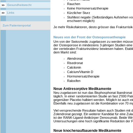
Rauchen
Gesundheitsrecht
Keine Hormonersatztherapie
Links
Kürzlicher Sturz
Stuhltest negativ (Selbständiges Aufstehen vo
erschwert möglich)
Zum Patientenportal
Je mehr Risikofaktoren, desto grösser das Frakturrisi
Neues von der Front der Osteoporosetherapie
Um von der Swissmedic zugelassen zu werden müsse
der Osteoporose in mindestens 3-jährigen Studien eine
der vertebralen Frakturinzidenz bewiesen haben. Etablie
dem Markt sind:
Alendronat
Risedronat
Calcitonin
Calcium/Vitamin D
Hormonersatztherapie
Raloxifen
Neue Antiresorptive Medikamente
Neu zugelassen ist nun das Bisphosphonat Ibandronat 
täglich. In einer randomisierten Studie an fast 2'000 Pa
gegenüber Placebo halbiert werden. Möglich ist auch e
Ebenfalls neu zugelassen ist die Kombination von 70 mg
Viel versprechende Resultate haben auch Studien mit
Zolendronat gezeigt. Ein weiterer Kandidat für eine Zula
ist der RANK-Ligand-Antikörper Denosumab. Beide Wirk
Untersuchungen eine hoch signifikante Reduktion der F
Neue knochenaufbauende Medikamente