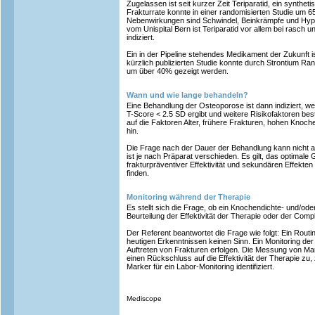
Zugelassen ist seit kurzer Zeit Teriparatid, ein synthet
Frakturrate konnte in einer randomisierten Studie um 
Nebenwirkungen sind Schwindel, Beinkrämpfe und Hyp
vom Unispital Bern ist Teriparatid vor allem bei rasch 
indiziert.
Ein in der Pipeline stehendes Medikament der Zukunft is
kürzlich publizierten Studie konnte durch Strontium Ran
um über 40% gezeigt werden.
Wann und wie lange behandeln?
Eine Behandlung der Osteoporose ist dann indiziert, 
T-Score < 2.5 SD ergibt und weitere Risikofaktoren best
auf die Faktoren Alter, frühere Frakturen, hohen Knoc
hin.
Die Frage nach der Dauer der Behandlung kann nicht a
ist je nach Präparat verschieden. Es gilt, das optimale
frakturpräventiver Effektivität und sekundären Effekt
finden.
Monitoring während der Therapie
Es stellt sich die Frage, ob ein Knochendichte- und/ode
Beurteilung der Effektivität der Therapie oder der Comp
Der Referent beantwortet die Frage wie folgt: Ein Rout
heutigen Erkenntnissen keinen Sinn. Ein Monitoring der 
Auftreten von Frakturen erfolgen. Die Messung von Mar
einen Rückschluss auf die Effektivität der Therapie zu, 
Marker für ein Labor-Monitoring identifiziert.
Mediscope