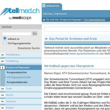
tellmed.ch
Sitemap
|
Impressum
Sie sind hier:
Kongresse/Tagungen
»
CH-Tagungsberichte
Suchen
Das Portal für Ärztinnen und Ärzte
tellmed.ch
CH-Tagungsberichte
Tellmed richtet sich ausschliesslich an Mitglieder
Erweiterte Suche
pharmazeutischer Berufe. Für Patienten und die Öff
Gesundheitsportal
www.sprechzimmer.ch
zur Ver
Fachliteratur
Fortbildung
Mit KidBalù gegen das Übergewicht
Kongresse/Tagungen
Kongressberichte
Marion Digel, STV Schweizerischer Turnverband, 
CH-Tagungsberichte
Der Schweizerische Turnverband (STV) engagiert sich
Das Mutter-und-Kind-Turnen (Muki) hat das Projekt Kid
Kongresskalender
sollen die Muki-Kinder nicht nur neue Bewegungsform
Ernährungsgewohnheiten kennenlernen.
Tools
Die Fakten sind erschreckend genug: Rund ein Drittel a
Humor
schüler leidet heute laut neusten Studien an Über- ode
Kolumne
Mit KidBalù sollen die 3- bis 5-jährigen Mädchen und Kna
abspecken. Vielmehr soll bei den Kindern und den Elte
Presse
werden, dass ein gesundes Körpergewicht nur mit aus