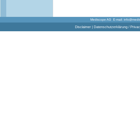
Mediscope AG E-mail:
info@medi
Disclaimer
|
Datenschutzerklärung / Privac