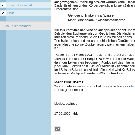
ausgewogenen Ernährung erreicht werden kann. Dahinte
Gesundheitsrecht
Basis für ein gesundes Körpergewicht in jungen Jahren
Programms sind:
Links
Genügend Trinken, v.a. Wasser
Mehr Obst essen, Zwischenmahlzeiten
Zum Patientenportal
KidBalù vermittelt das Wissen auf spielerische Art und
Beispiel den Zuckergehalt von Getränken. Die Kinder e
müssen diese rennend Stück für Stück zu den sechs Fla
Turnhalle stehen und mit unterschiedlichen Getränken ge
jeder Flasche so viel Zucker liegen, wie in einem halbe
ist.
15'000 der gut 20'000 Muki-Kinder sollen im Verlauf d
KidBalù kommen. Im Frühjahr 2004 wurde mit der Weite
dann der Leiterinnen begonnen. Künftig soll das Thema
jeder Muki-Leiterin sein. KidBalù wurde in Zusammenar
und Suisse Balance entwickelt. Finanziell wird KidBal
Schweizer Milchproduzenten (SMP) unterstützt.
Mehr zum Thema
Weitere Informationen zu KidBalù finden sich auf der
In
Rubrik „Gesundheit“.
Mediscope/hepa
27.06.2005 - dde