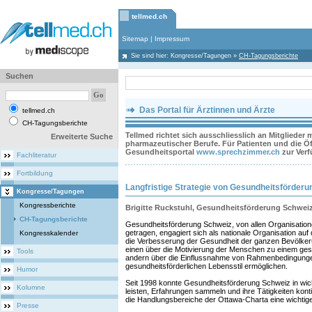
tellmed.ch
Sitemap
|
Impressum
Sie sind hier:
Kongresse/Tagungen
»
CH-Tagungsberichte
Suchen
Das Portal für Ärztinnen und Ärzte
tellmed.ch
CH-Tagungsberichte
Tellmed richtet sich ausschliesslich an Mitglieder
Erweiterte Suche
pharmazeutischer Berufe. Für Patienten und die Öff
Gesundheitsportal
www.sprechzimmer.ch
zur Ver
Fachliteratur
Fortbildung
Langfristige Strategie von Gesundheitsförder
Kongresse/Tagungen
Kongressberichte
Brigitte Ruckstuhl, Gesundheitsförderung Schwei
CH-Tagungsberichte
Gesundheitsförderung Schweiz, von allen Organisati
getragen, engagiert sich als nationale Organisation auf
Kongresskalender
die Verbesserung der Gesundheit der ganzen Bevölker
einen über die Motivierung der Menschen zu einem ges
Tools
andern über die Einflussnahme von Rahmenbedingunge
gesundheitsförderlichen Lebensstil ermöglichen.
Humor
Seit 1998 konnte Gesundheitsförderung Schweiz in wic
Kolumne
leisten, Erfahrungen sammeln und ihre Tätigkeiten konti
die Handlungsbereiche der Ottawa-Charta eine wichtig
Presse