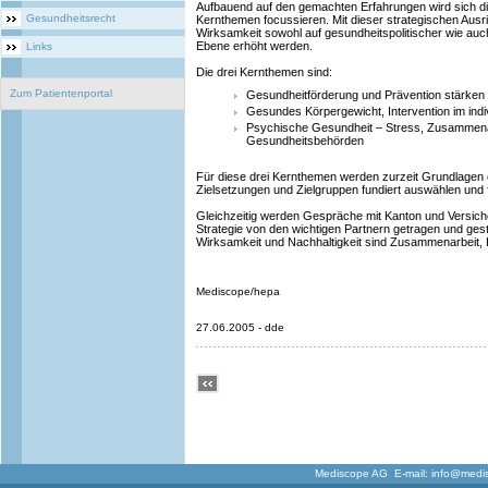
Aufbauend auf den gemachten Erfahrungen wird sich die 
Gesundheitsrecht
Kernthemen focussieren. Mit dieser strategischen Ausri
Wirksamkeit sowohl auf gesundheitspolitischer wie auch 
Ebene erhöht werden.
Links
Die drei Kernthemen sind:
Zum Patientenportal
Gesundheitförderung und Prävention stärken
Gesundes Körpergewicht, Intervention im indi
Psychische Gesundheit – Stress, Zusammenar
Gesundheitsbehörden
Für diese drei Kernthemen werden zurzeit Grundlagen 
Zielsetzungen und Zielgruppen fundiert auswählen und 
Gleichzeitig werden Gespräche mit Kanton und Versicher
Strategie von den wichtigen Partnern getragen und gest
Wirksamkeit und Nachhaltigkeit sind Zusammenarbeit, 
Mediscope/hepa
27.06.2005 - dde
Mediscope AG E-mail:
info@medi