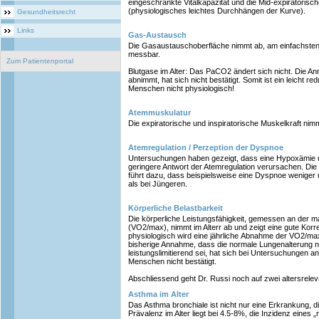
eingeschränkte Vitalkapazität und die Mid-expiratorisc
(physiologisches leichtes Durchhängen der Kurve).
Gesundheitsrecht
Links
Gas-Austausch
Die Gasaustauschoberfläche nimmt ab, am einfachsten 
messbar.
Zum Patientenportal
Blutgase im Alter: Das PaCO2 ändert sich nicht. Die A
abnimmt, hat sich nicht bestätigt. Somit ist ein leicht r
Menschen nicht physiologisch!
Atemmuskulatur
Die expiratorische und inspiratorische Muskelkraft nimm
Atemregulation / Perzeption der Dyspnoe
Untersuchungen haben gezeigt, dass eine Hypoxämie u
geringere Antwort der Atemregulation verursachen. Di
führt dazu, dass beispielsweise eine Dyspnoe wenig
als bei Jüngeren.
Körperliche Belastbarkeit
Die körperliche Leistungsfähigkeit, gemessen an der 
(VO2/max), nimmt im Alterr ab und zeigt eine gute Korrela
physiologisch wird eine jährliche Abnahme der VO2/ma
bisherige Annahme, dass die normale Lungenalterung na
leistungslimitierend sei, hat sich bei Untersuchungen an
Menschen nicht bestätigt.
Abschliessend geht Dr. Russi noch auf zwei altersrel
Asthma im Alter
Das Asthma bronchiale ist nicht nur eine Erkrankung, di
Prävalenz im Alter liegt bei 4.5-8%, die Inzidenz eine