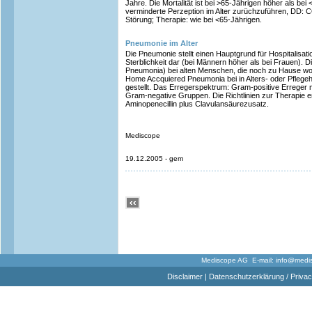
Jahre. Die Mortalität ist bei >65-Jährigen höher als bei 
verminderte Perzeption im Alter zurüchzuführen, DD: CO
Störung; Therapie: wie bei <65-Jährigen.
Pneumonie im Alter
Die Pneumonie stellt einen Hauptgrund für Hospitalisati
Sterblichkeit dar (bei Männern höher als bei Frauen).
Pneumonia) bei alten Menschen, die noch zu Hause w
Home Accquiered Pneumonia bei in Alters- oder Pfle
gestellt. Das Erregerspektrum: Gram-positive Erreger 
Gram-negative Gruppen. Die Richtlinien zur Therapie 
Aminopenecillin plus Clavulansäurezusatz.
Mediscope
19.12.2005 - gem
Mediscope AG E-mail:
info@medi
Disclaimer
|
Datenschutzerklärung / Privac