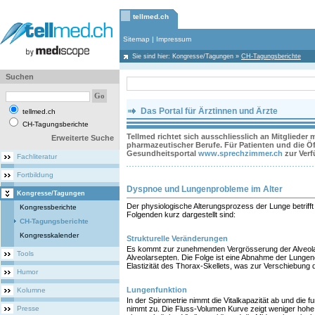
tellmed.ch
Sitemap
|
Impressum
Sie sind hier:
Kongresse/Tagungen
»
CH-Tagungsberichte
Suchen
Das Portal für Ärztinnen und Ärzte
tellmed.ch
CH-Tagungsberichte
Tellmed richtet sich ausschliesslich an Mitglieder
Erweiterte Suche
pharmazeutischer Berufe. Für Patienten und die Öff
Gesundheitsportal
www.sprechzimmer.ch
zur Ver
Fachliteratur
Fortbildung
Dyspnoe und Lungenprobleme im Alter
Kongresse/Tagungen
Der physiologische Alterungsprozess der Lunge betrifft
Kongressberichte
Folgenden kurz dargestellt sind:
CH-Tagungsberichte
Kongresskalender
Strukturelle Veränderungen
Es kommt zur zunehmenden Vergrösserung der Alveola
Tools
Alveolarsepten. Die Folge ist eine Abnahme der Lungenel
Elastizität des Thorax-Skellets, was zur Verschiebung d
Humor
Lungenfunktion
Kolumne
In der Spirometrie nimmt die Vitalkapazität ab und die f
Presse
nimmt zu. Die Fluss-Volumen Kurve zeigt weniger hohe