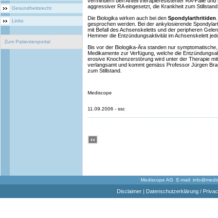
vermindern den Anteil therapieresistenter RA-Fälle und k
aggressiver RA eingesetzt, die Krankheit zum Stillstand
Gesundheitsrecht
Die Biologika wirken auch bei den
Spondylarthritiden
Links
gesprochen werden. Bei der ankylosierende Spondylart
mit Befall des Achsenskeletts und der peripheren Gele
Hemmer die Entzündungsaktivität im Achsenskelett jedoc
Zum Patientenportal
Bis vor der Biologika-Ära standen nur symptomatisch
Medikamente zur Verfügung, welche die Entzündungsakti
erosive Knochenzerstörung wird unter der Therapie m
verlangsamt und kommt gemäss Professor Jürgen Braun
zum Stillstand.
Mediscope
11.09.2006 - ssc
Mediscope AG E-mail:
info@medi
Disclaimer
|
Datenschutzerklärung / Privac