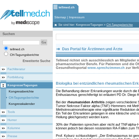
tellmed.ch
Sitemap
|
Impressum
Sie sind hier:
Kongresse/Tagungen
»
CH-Tagungsberichte
Suchen
Das Portal für Ärztinnen und Ärzte
tellmed.ch
CH-Tagungsberichte
Tellmed richtet sich ausschliesslich an Mitglieder
Erweiterte Suche
pharmazeutischer Berufe. Für Patienten und die Öff
Gesundheitsportal
www.sprechzimmer.ch
zur Ver
Fachliteratur
Fortbildung
Biologika bei entzündlichen rheumatischen Er
Kongresse/Tagungen
Die Behandlung dieser Erkrankungen wurde durch die Bi
Kongressberichte
Enthusiasmus gerechtfertigt ist erläutert PD Dr. Diego 
CH-Tagungsberichte
Bei der
rheumatoiden Arthritis
zeigen verschiedene S
Kongresskalender
Tumor Nekrose Faktor alpha (TNF)-Hemmers mit Methot
Methotrexatmonotherapie eine signifikante Reduktion der
Tools
Ein Teil der Erkrankten gelangen in eine klinische und 
Heilung gleichgesetzt werden kann.
Humor
30% der Patienten sprechen aber nicht auf TNFalpha-
Kolumne
können jedoch bei diesen resistenten RA-Fällen zum Th
Prof. Kyburz schlussfolgert: „Der Enthusiasmus ist gerec
Presse