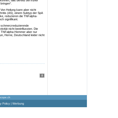
önnen, falls bereits bei früher
 bringen“.
. Von Heilung kann aber nicht
hritis (AS), einem Subtyp der SpA
nke, reduzieren die TNFalpha-
h signifikant.
e, schmerzreduzierende
vität nicht beeinflussten. Die
it TNFalpha-Hemmer aber nur
, Herne, Deutschland leider nicht
scope.ch
y Policy
|
Werbung