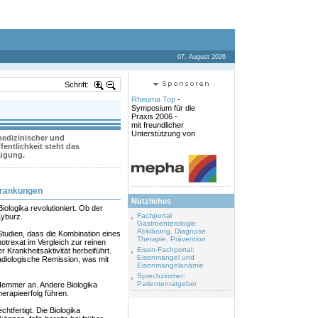
07. August 2026
Schrift:
Rheuma Top
-
Symposium für die
Praxis 2006 -
mit freundlicher
Unterstützung von
 medizinischer und
entlichkeit steht das
fügung.
krankungen
Nützliches
ologika revolutioniert. Ob der
Fachportal
Kyburz.
Gastroenterologie:
Abklärung, Diagnose
tudien, dass die Kombination eines
Therapie, Prävention
rexat im Vergleich zur reinen
Eisen-Fachportal:
 Krankheitsaktivität herbeiführt.
Eisenmangel und
radiologische Remission, was mit
Eisenmangelanämie
Sprechzimmer:
Patientenratgeber
Hemmer an. Andere Biologika
erapieerfolg führen.
htfertigt. Die Biologika