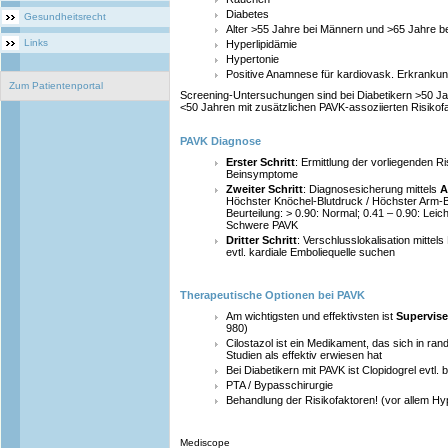
Diabetes
Gesundheitsrecht
Alter >55 Jahre bei Männern und >65 Jahre b
Links
Hyperlipidämie
Hypertonie
Positive Anamnese für kardiovask. Erkranku
Zum Patientenportal
Screening-Untersuchungen sind bei Diabetikern >50 Ja
<50 Jahren mit zusätzlichen PAVK-assoziierten Risikofak
PAVK Diagnose
Erster Schritt
: Ermittlung der vorliegenden R
Beinsymptome
Zweiter Schritt
: Diagnosesicherung mittels
A
Höchster Knöchel-Blutdruck / Höchster Arm-B
Beurteilung: > 0.90: Normal; 0.41 – 0.90: Leic
Schwere PAVK
Dritter Schritt
: Verschlusslokalisation mitte
evtl. kardiale Emboliequelle suchen
Therapeutische Optionen bei PAVK
Am wichtigsten und effektivsten ist
Supervise
980)
Cilostazol ist ein Medikament, das sich in ran
Studien als effektiv erwiesen hat
Bei Diabetikern mit PAVK ist Clopidogrel evtl. 
PTA / Bypasschirurgie
Behandlung der Risikofaktoren! (vor allem Hy
Mediscope