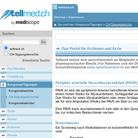
tellmed.ch
Sitemap
|
Impressum
Sie sind hier:
Kongresse/Tagungen
»
CH-Tagungsberichte
Suchen
Das Portal für Ärztinnen und Ärzte
tellmed.ch
CH-Tagungsberichte
Tellmed richtet sich ausschliesslich an Mitglieder
Erweiterte Suche
pharmazeutischer Berufe. Für Patienten und die Öff
Gesundheitsportal
www.sprechzimmer.ch
zur Ver
Fachliteratur
Fortbildung
Peripher arterielle Verschlusskrankheit (PAVK)
Kongresse/Tagungen
PAVK ist eine die peripheren Arterien betreffende Arteri
Kongressberichte
einem hohen Risiko für Myokardinfarkt, Schlaganfall u
CH-Tagungsberichte
Das Risiko für einen Myokardinfarkt oder einen Schlagan
als für eine Amputation (Risiko bei PAVK ein Bein zu ver
Kongresskalender
Eine PAVK kann asymptomatisch sein oder in den Sy
Tools
bis zur kritischen Beinischämie reichen.
Humor
Risikofaktoren
Kolumne
Ein Screening nach Risikofaktoren ist kosteneffektiv! H
sind:
Presse
Rauchen