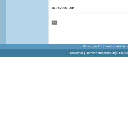
16.06.2005 - dde
Mediscope AG E-mail:
info@medi
Disclaimer
|
Datenschutzerklärung / Privac