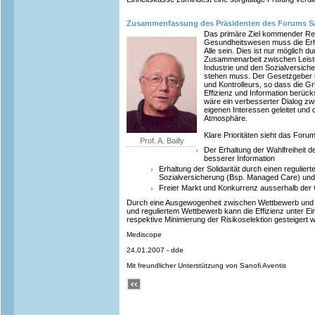
Zusammenfassung des Präsidenten des Forums S
Das primäre Ziel kommender Re
Gesundheitswesen muss die Erha
Alle sein. Dies ist nur möglich d
Zusammenarbeit zwischen Leistun
Industrie und den Sozialversiche
stehen muss. Der Gesetzgeber h
und Kontrolleurs, so dass die Gru
Effizienz und Information berüc
wäre ein verbesserter Dialog zw
eigenen Interessen geleitet und o
Atmosphäre.
Klare Prioritäten sieht das Foru
Prof. A. Bailly
Der Erhaltung der Wahlfreiheit de
besserer Information
Erhaltung der Solidarität durch einen regulier
Sozialversicherung (Bsp. Managed Care) und 
Freier Markt und Konkurrenz ausserhalb der
Durch eine Ausgewogenheit zwischen Wettbewerb und S
und reguliertem Wettbewerb kann die Effizienz unter E
respektive Minimierung der Risikoselektion gesteigert 
Mediscope
24.01.2007 - dde
Mit freundlicher Unterstützung von Sanofi Aventis