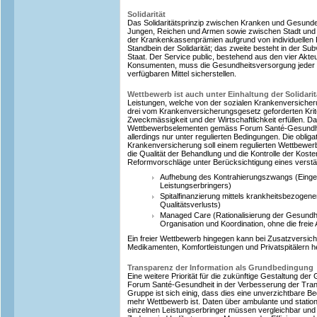
Solidarität
Das Solidaritätsprinzip zwischen Kranken und Gesund
Jungen, Reichen und Armen sowie zwischen Stadt und
der Krankenkassenprämien aufgrund von individuellen R
Standbein der Solidarität; das zweite besteht in der S
Staat. Der Service public, bestehend aus den vier Akte
Konsumenten, muss die Gesundheitsversorgung jeder
verfügbaren Mittel sicherstellen.
Wettbewerb ist auch unter Einhaltung der Solidari
Leistungen, welche von der sozialen Krankenversiche
drei vom Krankenversicherungsgesetz geforderten Krit
Zweckmässigkeit und der Wirtschaftlichkeit erfüllen. Da
Wettbewerbselementen gemäss Forum Santé-Gesundheit 
allerdings nur unter regulierten Bedingungen. Die obliga
Krankenversicherung soll einem regulierten Wettbewerb 
die Qualität der Behandlung und die Kontrolle der Koste
Reformvorschläge unter Berücksichtigung eines verst
Aufhebung des Kontrahierungszwangs (Einge
Leistungserbringers)
Spitalfinanzierung mittels krankheitsbezogen
Qualitätsverlusts)
Managed Care (Rationalisierung der Gesundh
Organisation und Koordination, ohne die freie 
Ein freier Wettbewerb hingegen kann bei Zusatzversich
Medikamenten, Komfortleistungen und Privatspitälern h
Transparenz der Information als Grundbedingung
Eine weitere Priorität für die zukünftige Gestaltung der G
Forum Santé-Gesundheit in der Verbesserung der Tran
Gruppe ist sich einig, dass dies eine unverzichtbare Be
mehr Wettbewerb ist. Daten über ambulante und stati
einzelnen Leistungserbringer müssen vergleichbar un