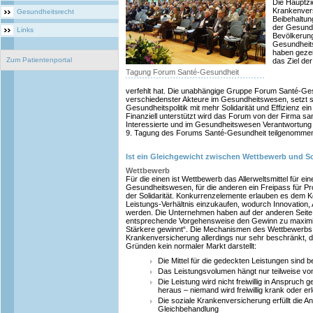
Die Hauptzi
Krankenver
Gesundheitsrecht
Beibehaltung
der Gesund
Links
Bevölkerun
Gesundheits
haben gezei
Zum Patientenportal
das Ziel de
Tagung Forum Santé-Gesundheit
verfehlt hat. Die unabhängige Gruppe Forum Santé-Ges
verschiedenster Akteure im Gesundheitswesen, setzt si
Gesundheitspolitik mit mehr Solidarität und Effizienz ein
Finanziell unterstützt wird das Forum von der Firma san
Interessierte und im Gesundheitswesen Verantwortung
9. Tagung des Forums Santé-Gesundheit teilgenomme
Ist ein Gleichgewicht zwischen Wettbewerb und So
Wettbewerb
Für die einen ist Wettbewerb das Allerweltsmittel für e
Gesundheitswesen, für die anderen ein Freipass für Pro
der Solidarität. Konkurrenzelemente erlauben es dem
Leistungs-Verhältnis einzukaufen, wodurch Innovation, 
werden. Die Unternehmen haben auf der anderen Seite 
entsprechende Vorgehensweise den Gewinn zu maximi
Stärkere gewinnt“. Die Mechanismen des Wettbewerbs s
Krankenversicherung allerdings nur sehr beschränkt, d
Gründen kein normaler Markt darstellt:
Die Mittel für die gedeckten Leistungen sind 
Das Leistungsvolumen hängt nur teilweise vom
Die Leistung wird nicht freiwillig in Anspruc
heraus – niemand wird freiwillig krank oder erlei
Die soziale Krankenversicherung erfüllt die An
Gleichbehandlung