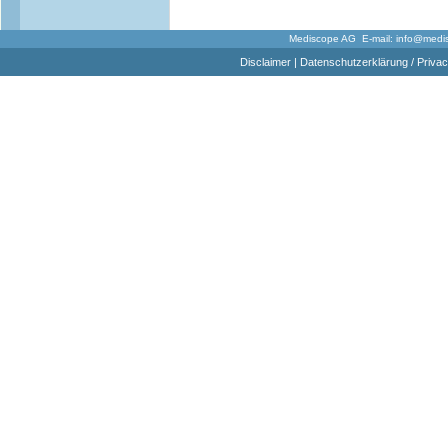
Mediscope AG E-mail:
info@medi
Disclaimer
|
Datenschutzerklärung / Privac