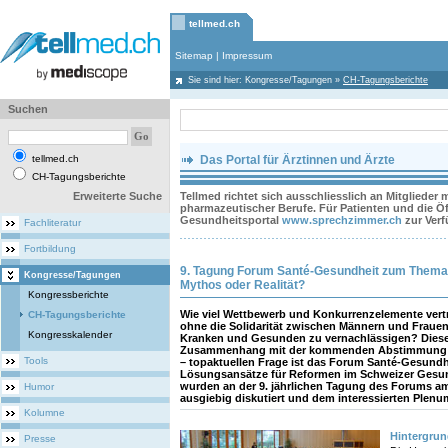
tellmed.ch
Sitemap
|
Impressum
Sie sind hier:
Kongresse/Tagungen
»
CH-Tagungsberichte
Suchen
tellmed.ch
Das Portal für Ärztinnen und Ärzte
CH-Tagungsberichte
Erweiterte Suche
Tellmed richtet sich ausschliesslich an Mitglieder
pharmazeutischer Berufe. Für Patienten und die Öff
Gesundheitsportal
www.sprechzimmer.ch
zur Ver
Fachliteratur
Fortbildung
9. Tagung Forum Santé-Gesundheit zum Thema 
Kongresse/Tagungen
Mythos oder Realität?
Kongressberichte
Wie viel Wettbewerb und Konkurrenzelemente vertr
CH-Tagungsberichte
ohne die Solidarität zwischen Männern und Fraue
Kongresskalender
Kranken und Gesunden zu vernachlässigen? Dieser
Zusammenhang mit der kommenden Abstimmung üb
Tools
– topaktuellen Frage ist das Forum Santé-Gesund
Lösungsansätze für Reformen im Schweizer Gesun
wurden an der 9. jährlichen Tagung des Forums am
Humor
ausgiebig diskutiert und dem interessierten Plen
Kolumne
Hintergru
Presse