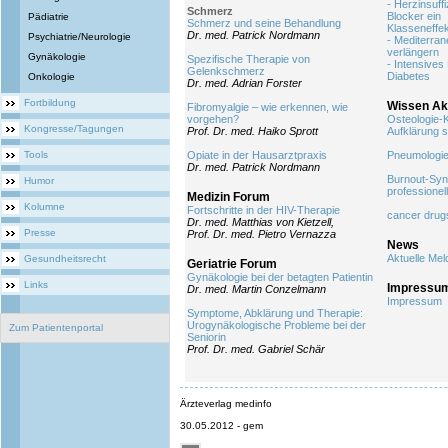
- Herzinsuff
Schmerz
Blocker ein
Pädiatrie
Schmerz und seine Behandlung
Klasseneffe
Dr. med. Patrick Nordmann
Psychiatrie/Neurologie
- Mediterra
verlängern
Gynäkologie
Spezifische Therapie von
- Intensives
Gelenkschmerz
Diabetes
Onkologie
Dr. med. Adrian Forster
Fortbildung
Wissen Akt
Fibromyalgie – wie erkennen, wie
vorgehen?
Osteologie-
Kongresse/Tagungen
Prof. Dr. med. Haiko Sprott
Aufklärung 
Tools
Opiate in der Hausarztpraxis
Pneumologie
Dr. med. Patrick Nordmann
Burnout-Syn
Humor
professionell
Medizin Forum
Kolumne
Fortschritte in der HIV-Therapie
cancer drug
Dr. med. Matthias von Kietzell,
Presse
Prof. Dr. med. Pietro Vernazza
News
Aktuelle Me
Gesundheitsrecht
Geriatrie Forum
Gynäkologie bei der betagten Patientin
Links
Impressu
Dr. med. Martin Conzelmann
Impressum
Symptome, Abklärung und Therapie:
Urogynäkologische Probleme bei der
Zum Patientenportal
Seniorin
Prof. Dr. med. Gabriel Schär
Ärzteverlag medinfo
30.05.2012 - gem