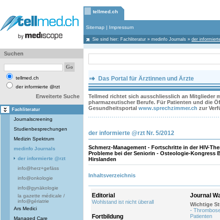
tellmed.ch
Sitemap
|
Impressum
Sie sind hier:
Fachliteratur
»
medinfo Journals
»
der informier
Suchen
tellmed.ch
Das Portal für Ärztinnen und Ärzte
der informierte @rzt
Erweiterte Suche
Tellmed richtet sich ausschliesslich an Mitglieder
pharmazeutischer Berufe. Für Patienten und die Öff
Gesundheitsportal
www.sprechzimmer.ch
zur Ver
Fachliteratur
Journalscreening
Studienbesprechungen
der informierte @rzt Nr. 5/2012
Medizin Spektrum
Schmerz-Management - Fortschritte in der HIV-The
medinfo Journals
Probleme bei der Seniorin - Osteologie-Kongress 
der informierte @rzt
Hirslanden
info@herz+gefäss
Inhaltsverzeichnis
info@onkologie
info@gynäkologie
Editorial
Journal W
la gazette médicale /
info@gériatrie
Wohlstand ist nicht überall
Wichtige St
Ars Medici
- Thrombose-
Fortbildung
Patienten
Managed Care