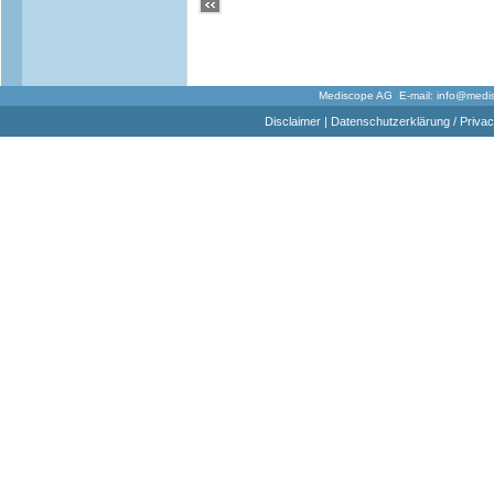
Mediscope AG E-mail:
info@medi
Disclaimer
|
Datenschutzerklärung / Privac