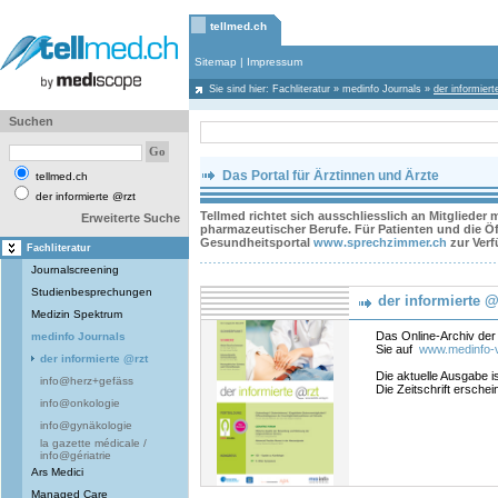
tellmed.ch
Sitemap
|
Impressum
Sie sind hier:
Fachliteratur
»
medinfo Journals
»
der informier
Suchen
Das Portal für Ärztinnen und Ärzte
tellmed.ch
der informierte @rzt
Tellmed richtet sich ausschliesslich an Mitglieder
Erweiterte Suche
pharmazeutischer Berufe. Für Patienten und die Öff
Gesundheitsportal
www.sprechzimmer.ch
zur Ver
Fachliteratur
Journalscreening
Studienbesprechungen
der informierte @
Medizin Spektrum
Das Online-Archiv der 
medinfo Journals
Sie auf
www.medinfo-
der informierte @rzt
Die aktuelle Ausgabe i
info@herz+gefäss
Die Zeitschrift erschei
info@onkologie
info@gynäkologie
la gazette médicale /
info@gériatrie
Ars Medici
Managed Care