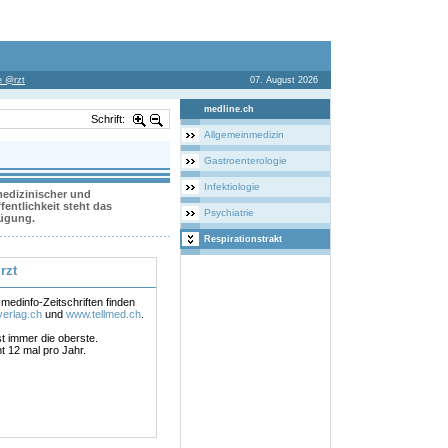
te @rzt
07. August 2026
medline.ch
Schrift:
Allgemeinmedizin
Gastroenterologie
Infektiologie
 medizinischer und
entlichkeit steht das
Psychiatrie
fügung.
Respirationstrakt
rzt
medinfo-Zeitschriften finden
verlag.ch
und
www.tellmed.ch
.
st immer die oberste.
nt 12 mal pro Jahr.