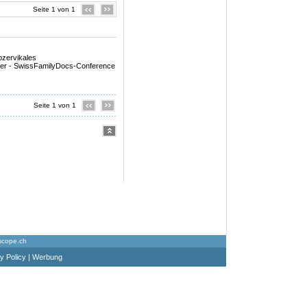
Seite 1 von 1
ozervikales
lter - SwissFamilyDocs-Conference
Seite 1 von 1
scope.ch
y Policy
|
Werbung