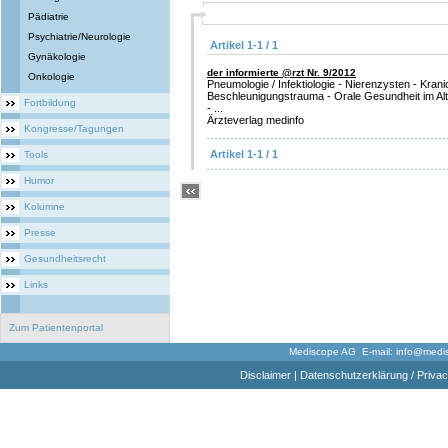
Pädiatrie
Psychiatrie/Neurologie
Artikel 1-1 / 1
Gynäkologie
der informierte @rzt Nr. 9/2012
Onkologie
Pneumologie / Infektiologie - Nierenzysten - Krani
Beschleunigungstrauma - Orale Gesundheit im A
Fortbildung
- ...
Ärzteverlag medinfo
Kongresse/Tagungen
Artikel 1-1 / 1
Tools
Humor
Kolumne
Presse
Gesundheitsrecht
Links
Zum Patientenportal
Mediscope AG E-mail:
info@medi
Disclaimer
|
Datenschutzerklärung / Privac