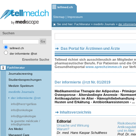
tellmed.ch
Sitemap
|
Impressum
Sie sind hier:
Fachliteratur
»
medinfo Journals
»
der informier
Suchen
tellmed.ch
Das Portal für Ärztinnen und Ärzte
der informierte @rzt
Erweiterte Suche
Tellmed richtet sich ausschliesslich an Mitglieder
pharmazeutischer Berufe. Für Patienten und die Öff
Gesundheitsportal
www.sprechzimmer.ch
zur Ver
Fachliteratur
Journalscreening
Studienbesprechungen
Der informierte @rzt Nr. 01/2019
Medizin Spektrum
Medikamentöse Therapie der Adipositas - Primärpr
medinfo Journals
Osteoporose - Altersbedingte Anorexie - Normwerte
der informierte @rzt
Antikoagulation im Alter - Hämophiliebehandlung 
Husten und Erkältung - Antibiotikaresistenzen - ...
info@herz+gefäss
info@onkologie
Inhaltsverzeichnis
info@gynäkologie
la gazette médicale /
Editorial
Risikobeurte
info@gériatrie
Ursache und Wirkung
Antikoagulat
Ars Medici
Warum?
und im Alter
Dr. med. Hans Kaspar Schulthess
Prof. Dr. me
Managed Care