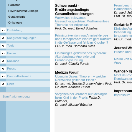
Pädiatrie
Schwerpunkt -
From bench t
Hämophilieb
Ernährungsbedingte
Psychiatrie/Neurologie
Dr. med. Jul
Gesundheitsstörungen
Prof. Dr. med
Gynäkologie
Weltweites relevantes
Gesundheitsproblem: Medikamentöse
Onkologie
Geriatrie 
Therapie der Adipositas
Prof. Dr. med. Bernd Schultes
Klinische As
Fortbildung
Behandlung 
Primärprävention von Arteriosklerose
fortgeschri
Kongresse/Tagungen
und Osteoporose: Warum geht Kalzium
PD Dr. med.
in die Gefässe und fehlt im Knochen?
Tools
PD Dr. med. Bernhard Hess
Journal W
Husten und 
Ein häufiges geriatrisches Syndrom:
Humor
Altersbedingte Anorexie und
Risiko von A
Ernährungsstörung
Kolumne
Apps
Dr. med. Claudia Panait
Presse
Wander-Ti
Medizin Forum
Mont da Ro
Gesundheitsrecht
Übung in Bayes' Theorem – welche
Rundwander
Normwerte gelten für Eisen?
Prof. Dr. me
Dr. sc. nat. Saskia Brunner-Agten, Prof.
Links
Dr. med. Andreas Huber
Impressu
Vorgehen bei Verdacht auf Meningitis
Impressum
Zum Patientenportal
beim Kind in der Praxis
Fabia D.
Büttcher,
Dr. med. Michael Büttcher