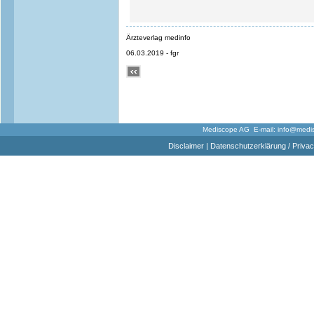
Ärzteverlag medinfo
06.03.2019 - fgr
Mediscope AG E-mail:
info@medi
Disclaimer
|
Datenschutzerklärung / Privac