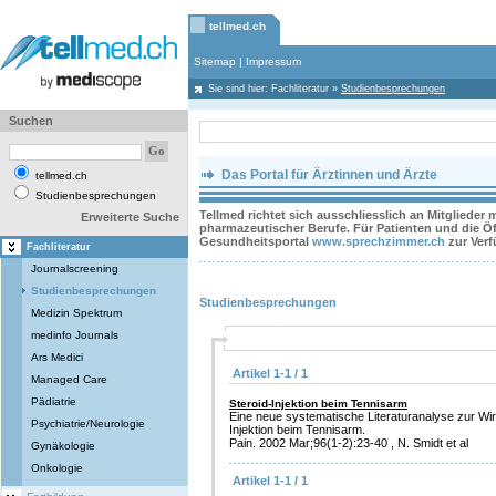
tellmed.ch
Sitemap
|
Impressum
Sie sind hier:
Fachliteratur
»
Studienbesprechungen
Suchen
Das Portal für Ärztinnen und Ärzte
tellmed.ch
Studienbesprechungen
Tellmed richtet sich ausschliesslich an Mitglieder
Erweiterte Suche
pharmazeutischer Berufe. Für Patienten und die Öff
Gesundheitsportal
www.sprechzimmer.ch
zur Ver
Fachliteratur
Journalscreening
Studienbesprechungen
Studienbesprechungen
Medizin Spektrum
medinfo Journals
Ars Medici
Artikel 1-1 / 1
Managed Care
Pädiatrie
Steroid-Injektion beim Tennisarm
Eine neue systematische Literaturanalyse zur Wir
Psychiatrie/Neurologie
Injektion beim Tennisarm.
Pain. 2002 Mar;96(1-2):23-40 , N. Smidt et al
Gynäkologie
Onkologie
Artikel 1-1 / 1