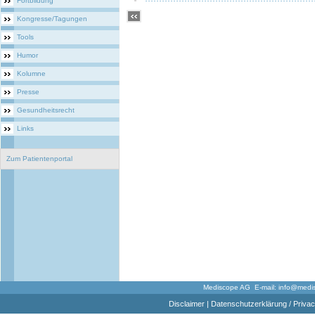
Fortbildung
Kongresse/Tagungen
Tools
Humor
Kolumne
Presse
Gesundheitsrecht
Links
Zum Patientenportal
Mediscope AG E-mail:
info@medi
Disclaimer
|
Datenschutzerklärung / Privac