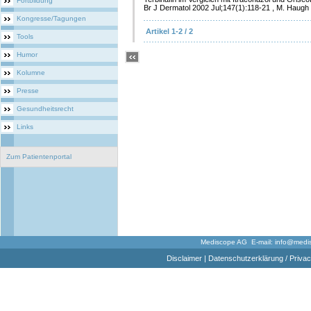
Fortbildung
Br J Dermatol 2002 Jul;147(1):118-21 , M. Haugh 
Kongresse/Tagungen
Artikel 1-2 / 2
Tools
Humor
Kolumne
Presse
Gesundheitsrecht
Links
Zum Patientenportal
Mediscope AG E-mail:
info@medi
Disclaimer
|
Datenschutzerklärung / Privac