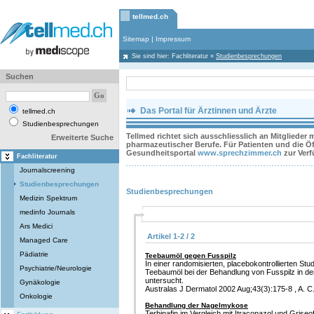
tellmed.ch
Sitemap
|
Impressum
Sie sind hier:
Fachliteratur
»
Studienbesprechungen
Suchen
Das Portal für Ärztinnen und Ärzte
tellmed.ch
Studienbesprechungen
Tellmed richtet sich ausschliesslich an Mitglieder
Erweiterte Suche
pharmazeutischer Berufe. Für Patienten und die Öff
Gesundheitsportal
www.sprechzimmer.ch
zur Ver
Fachliteratur
Journalscreening
Studienbesprechungen
Studienbesprechungen
Medizin Spektrum
medinfo Journals
Ars Medici
Artikel 1-2 / 2
Managed Care
Pädiatrie
Teebaumöl gegen Fusspilz
In einer randomisierten, placebokontrollierten Stu
Psychiatrie/Neurologie
Teebaumöl bei der Behandlung von Fusspilz in 
untersucht.
Gynäkologie
Australas J Dermatol 2002 Aug;43(3):175-8 , A. C. 
Onkologie
Behandlung der Nagelmykose
Terbinafin im Vergleich mit Itraconazol und Griseof