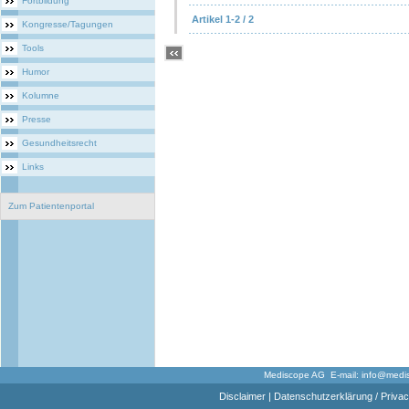
Fortbildung
Artikel 1-2 / 2
Kongresse/Tagungen
Tools
Humor
Kolumne
Presse
Gesundheitsrecht
Links
Zum Patientenportal
Mediscope AG E-mail:
info@medi
Disclaimer
|
Datenschutzerklärung / Privac