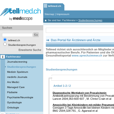
tellmed.ch
Sitemap
|
Impressum
Sie sind hier:
Fachliteratur
»
Studienbesprechungen
Suchen
Das Portal für Ärztinnen und Ärzte
tellmed.ch
Studienbesprechungen
Tellmed richtet sich ausschliesslich an Mitglieder
Erweiterte Suche
pharmazeutischer Berufe. Für Patienten und die Öff
Gesundheitsportal
www.sprechzimmer.ch
zur Ver
Fachliteratur
Journalscreening
Studienbesprechungen
Studienbesprechungen
Medizin Spektrum
medinfo Journals
Ars Medici
Artikel 1-2 / 2
Managed Care
Pädiatrie
Diagnostische Wertigkeit von Procalcitonin
Antibiotikaeinsparung mit Bestimmung von Procalc
Psychiatrie/Neurologie
Lancet 2004;363:600-607 , M. Christ-Crain et al
Gynäkologie
Amoxicillin bei Kleinkindern mit milder Pneumon
Onkologie
Genügen 3 Tage Amoxicillin bei kleinen Kindern m
BMJ 2004;328:791 , G. Agarwal et al