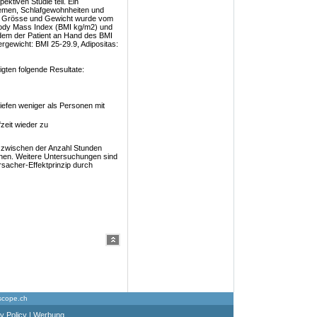
ktiven Studie teil. Ein
emen, Schlafgewohnheiten und
t. Grösse und Gewicht wurde vom
ody Mass Index (BMI kg/m2) und
hdem der Patient an Hand des BMI
rgewicht: BMI 25-29.9, Adipositas:
igten folgende Resultate:
iefen weniger als Personen mit
zeit wieder zu
n zwischen der Anzahl Stunden
ehen. Weitere Untersuchungen sind
rsacher-Effektprinzip durch
scope.ch
y Policy
|
Werbung