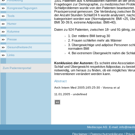
Fortbildung
1001 Patienten aus 4 Ambulatorien nahmen an der prospe
Fragebogen zur Demographie, zu medizinischen Probl
Schlafproblemen wurde von den Patienten beantworte
Kongresse/Tagungen
Praxispersonal gemessen. Die Verbindung zwischen B
der Anzahl Stunden Schlaf/24 h wurde analysiert, nac
Tools
kategorisiert worden war (Normalgewicht: BMI <25, Übe
BMI 30-39.9, extreme Adipositas: BMI>40).
Humor
Daten zu 924 Patienten, zwischen 18- und 91-jährig, ze
Kolumne
1. Der mittlere BMI betrug 30
Presse
2. Frauen schliefen mehr als Männer
3. Übergewichtige und adipöse Personen schl
Gesundheitsrecht
normalem BMI
4. Bei extremem Übergewicht nahm die Schlaf
Links
Konklusion der Autoren:
Es scheint eine Assoziatio
Schlaf und Übergewicht respektive Adipositas zu best
Zum Patientenportal
notwendig, um heraus zu finden, ob ein mögliches Veru
Interventionen verändert werden kann.
Abstract
Arch Intern Med 2005;165:25-30 - Vorona et al
11.01.2005 - undefined
Mediscope AG E-mail:
info@medi
Disclaimer
|
Datenschutzerklärung / Privac