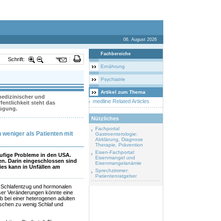
06. August 2026
Fachbereiche
Schrift:
Ernährung
Psychiatrie
Artikel zum Thema
 medizinischer und
medline Related Articles
entlichkeit steht das
fügung.
Nützliches
Fachportal
 weniger als Patienten mit
Gastroenterologie:
Abklärung, Diagnose
Therapie, Prävention
Eisen-Fachportal:
ufige Probleme in den USA.
Eisenmangel und
n. Darin eingeschlossen sind
Eisenmangelanämie
s kann in Unfällen am
Sprechzimmer:
Patientenratgeber
n Schlafentzug und hormonalen
eser Veränderungen könnte eine
lb bei einer heterogenen adulten
ischen zu wenig Schlaf und