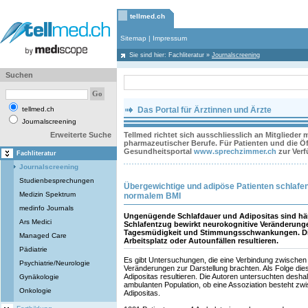
tellmed.ch
Sitemap
|
Impressum
Sie sind hier:
Fachliteratur
»
Journalscreening
Suchen
tellmed.ch
Das Portal für Ärztinnen und Ärzte
Journalscreening
Erweiterte Suche
Tellmed richtet sich ausschliesslich an Mitglieder
pharmazeutischer Berufe. Für Patienten und die Öff
Gesundheitsportal
www.sprechzimmer.ch
zur Ver
Fachliteratur
Journalscreening
Studienbesprechungen
Übergewichtige und adipöse Patienten schlafen
Medizin Spektrum
normalem BMI
medinfo Journals
Ungenügende Schlafdauer und Adipositas sind hä
Ars Medici
Schlafentzug bewirkt neurokognitive Veränderunge
Tagesmüdigkeit und Stimmungsschwankungen. Die
Managed Care
Arbeitsplatz oder Autounfällen resultieren.
Pädiatrie
Es gibt Untersuchungen, die eine Verbindung zwische
Psychiatrie/Neurologie
Veränderungen zur Darstellung brachten. Als Folge di
Adipositas resultieren. Die Autoren untersuchten desha
Gynäkologie
ambulanten Population, ob eine Assoziation besteht zw
Onkologie
Adipositas.