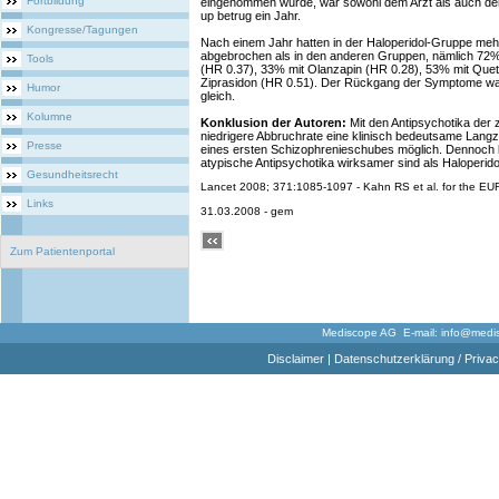
Fortbildung
eingenommen wurde, war sowohl dem Arzt als auch dem
up betrug ein Jahr.
Kongresse/Tagungen
Nach einem Jahr hatten in der Haloperidol-Gruppe meh
abgebrochen als in den anderen Gruppen, nämlich 72%
Tools
(HR 0.37), 33% mit Olanzapin (HR 0.28), 53% mit Quet
Ziprasidon (HR 0.51). Der Rückgang der Symptome war
Humor
gleich.
Kolumne
Konklusion der Autoren:
Mit den Antipsychotika der 
niedrigere Abbruchrate eine klinisch bedeutsame Langze
Presse
eines ersten Schizophrenieschubes möglich. Dennoch k
atypische Antipsychotika wirksamer sind als Haloperido
Gesundheitsrecht
Lancet 2008; 371:1085-1097 - Kahn RS et al. for the E
Links
31.03.2008 - gem
Zum Patientenportal
Mediscope AG E-mail:
info@medi
Disclaimer
|
Datenschutzerklärung / Privac