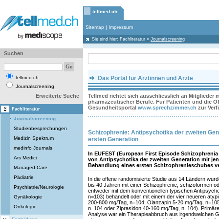
tellmed.ch
Sitemap
|
Impressum
Sie sind hier:
Fachliteratur
»
Journalscreening
Suchen
tellmed.ch
Das Portal für Ärztinnen und Ärzte
Journalscreening
Erweiterte Suche
Tellmed richtet sich ausschliesslich an Mitglieder
pharmazeutischer Berufe. Für Patienten und die Öff
Gesundheitsportal
www.sprechzimmer.ch
zur Ver
Fachliteratur
Journalscreening
Studienbesprechungen
Schizophrenie: Antipsychotika der zweiten Gen
Medizin Spektrum
ersten Generation
medinfo Journals
In EUFEST (European First Episode Schizophrenia 
Ars Medici
von Antipsychotika der zweiten Generation mit jen
Behandlung eines ersten Schizophrenieschubes ve
Managed Care
Pädiatrie
In die offene randomisierte Studie aus 14 Ländern wurd
bis 40 Jahren mit einer Schizophrenie, schizoformen o
Psychiatrie/Neurologie
entweder mit dem konventionellen typischen Antipsycho
n=103) behandelt oder mit einem der vier neueren atyp
Gynäkologie
200-800 mg/Tag, n=104; Olanzapin 5-20 mg/Tag, n=105
Onkologie
n=104 oder Ziprasidon 40-160 mg/Tag, n=104). Primärer
Analyse war ein Therapieabbruch aus irgendwelchen Gr