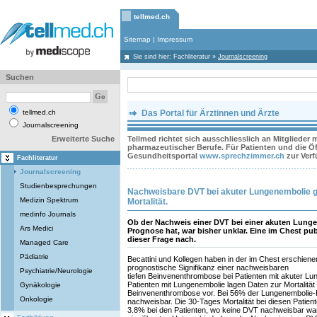
tellmed.ch
Sitemap
|
Impressum
Sie sind hier:
Fachliteratur
»
Journalscreening
Suchen
tellmed.ch
Das Portal für Ärztinnen und Ärzte
Journalscreening
Erweiterte Suche
Tellmed richtet sich ausschliesslich an Mitglieder
pharmazeutischer Berufe. Für Patienten und die Öff
Gesundheitsportal
www.sprechzimmer.ch
zur Ver
Fachliteratur
Journalscreening
Studienbesprechungen
Nachweisbare DVT bei akuter Lungenembolie gilt
Medizin Spektrum
Mortalität.
medinfo Journals
Ob der Nachweis einer DVT bei einer akuten Lunge
Ars Medici
Prognose hat, war bisher unklar. Eine im Chest pub
dieser Frage nach.
Managed Care
Pädiatrie
Becattini und Kollegen haben in der im Chest erschien
prognostische Signifikanz einer nachweisbaren
Psychiatrie/Neurologie
tiefen Beinvenenthrombose bei Patienten mit akuter L
Patienten mit Lungenembolie lagen Daten zur Mortalität 
Gynäkologie
Beinvenenthrombose vor. Bei 56% der Lungenembolie-Pa
Onkologie
nachweisbar. Die 30-Tages Mortalität bei diesen Patien
3.8% bei den Patienten, wo keine DVT nachweisbar war