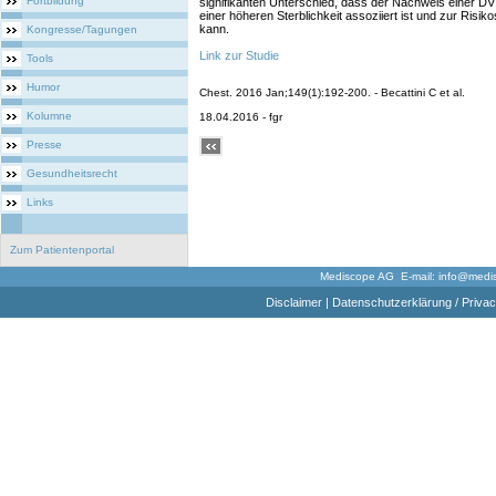
Fortbildung
signifikanten Unterschied, dass der Nachweis einer DV
einer höheren Sterblichkeit assoziiert ist und zur Risi
kann.
Kongresse/Tagungen
Link zur Studie
Tools
Humor
Chest. 2016 Jan;149(1):192-200. - Becattini C et al.
Kolumne
18.04.2016 - fgr
Presse
Gesundheitsrecht
Links
Zum Patientenportal
Mediscope AG E-mail:
info@medi
Disclaimer
|
Datenschutzerklärung / Privac