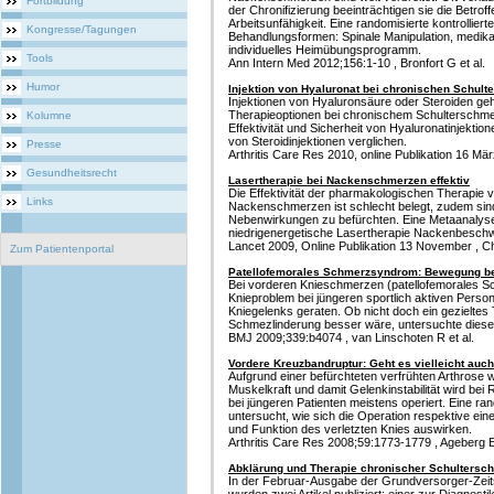
Fortbildung
der Chronifizierung beeinträchtigen sie die Betroff
Arbeitsunfähigkeit. Eine randomisierte kontrollierte
Kongresse/Tagungen
Behandlungsformen: Spinale Manipulation, medi
individuelles Heimübungsprogramm.
Tools
Ann Intern Med 2012;156:1-10 , Bronfort G et al.
Humor
Injektion von Hyaluronat bei chronischen Schul
Injektionen von Hyaluronsäure oder Steroiden ge
Therapieoptionen bei chronischem Schulterschme
Kolumne
Effektivität und Sicherheit von Hyaluronatinjektio
von Steroidinjektionen verglichen.
Presse
Arthritis Care Res 2010, online Publikation 16 März
Gesundheitsrecht
Lasertherapie bei Nackenschmerzen effektiv
Die Effektivität der pharmakologischen Therapie v
Links
Nackenschmerzen ist schlecht belegt, zudem si
Nebenwirkungen zu befürchten. Eine Metaanalyse h
niedrigenergetische Lasertherapie Nackenbeschw
Lancet 2009, Online Publikation 13 November , C
Zum Patientenportal
Patellofemorales Schmerzsyndrom: Bewegung b
Bei vorderen Knieschmerzen (patellofemorales 
Knieproblem bei jüngeren sportlich aktiven Perso
Kniegelenks geraten. Ob nicht doch ein gezieltes T
Schmezlinderung besser wäre, untersuchte diese
BMJ 2009;339:b4074 , van Linschoten R et al.
Vordere Kreuzbandruptur: Geht es vielleicht auc
Aufgrund einer befürchteten verfrühten Arthrose
Muskelkraft und damit Gelenkinstabilität wird be
bei jüngeren Patienten meistens operiert. Eine ra
untersucht, wie sich die Operation respektive ein
und Funktion des verletzten Knies auswirken.
Arthritis Care Res 2008;59:1773-1779 , Ageberg E
Abklärung und Therapie chronischer Schultersc
In der Februar-Ausgabe der Grundversorger-Zeits