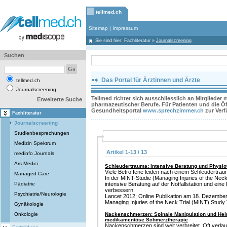
tellmed.ch
Sitemap
|
Impressum
Sie sind hier:
Fachliteratur
»
Journalscreening
Suchen
Das Portal für Ärztinnen und Ärzte
tellmed.ch
Journalscreening
Tellmed richtet sich ausschliesslich an Mitglieder
Erweiterte Suche
pharmazeutischer Berufe. Für Patienten und die Öff
Gesundheitsportal
www.sprechzimmer.ch
zur Ver
Fachliteratur
Journalscreening
Studienbesprechungen
Medizin Spektrum
Artikel 1-13 / 13
medinfo Journals
Ars Medici
Schleudertrauma: Intensive Beratung und Physi
Viele Betroffene leiden nach einem Schleudertra
Managed Care
In der MINT-Studie (Managing Injuries of the Neck
Pädiatrie
intensive Beratung auf der Notfallstation und ein
verbessern.
Psychiatrie/Neurologie
Lancet 2012; Online Publikation am 18. Dezember ,
Managing Injuries of the Neck Trial (MINT) Stud
Gynäkologie
Onkologie
Nackenschmerzen: Spinale Manipulation und He
medikamentöse Schmerztherapie
Nackenschmerzen sind weit verbreitet. Oft verlaufe