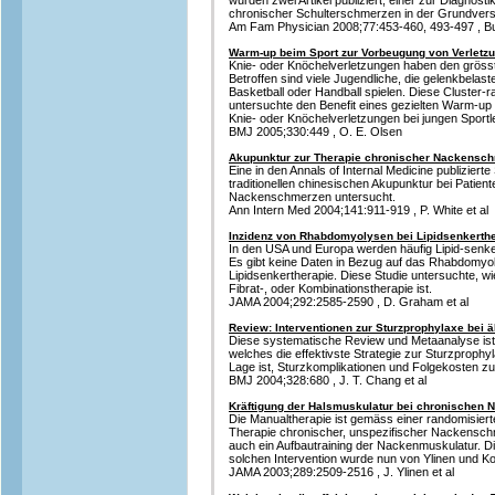
wurden zwei Artikel publiziert; einer zur Diagnost
chronischer Schulterschmerzen in der Grundvers
Am Fam Physician 2008;77:453-460, 493-497 , Bu
Warm-up beim Sport zur Vorbeugung von Verletzu
Knie- oder Knöchelverletzungen haben den grösst
Betroffen sind viele Jugendliche, die gelenkbelas
Basketball oder Handball spielen. Diese Cluster-r
untersuchte den Benefit eines gezielten Warm-
Knie- oder Knöchelverletzungen bei jungen Sportl
BMJ 2005;330:449 , O. E. Olsen
Akupunktur zur Therapie chronischer Nackensc
Eine in den Annals of Internal Medicine publizierte S
traditionellen chinesischen Akupunktur bei Patie
Nackenschmerzen untersucht.
Ann Intern Med 2004;141:911-919 , P. White et al
Inzidenz von Rhabdomyolysen bei Lipidsenkerth
In den USA und Europa werden häufig Lipid-sen
Es gibt keine Daten in Bezug auf das Rhabdomyol
Lipidsenkertherapie. Diese Studie untersuchte, wie
Fibrat-, oder Kombinationstherapie ist.
JAMA 2004;292:2585-2590 , D. Graham et al
Review: Interventionen zur Sturzprophylaxe bei ä
Diese systematische Review und Metaanalyse is
welches die effektivste Strategie zur Sturzprophyla
Lage ist, Sturzkomplikationen und Folgekosten z
BMJ 2004;328:680 , J. T. Chang et al
Kräftigung der Halsmuskulatur bei chronischen
Die Manualtherapie ist gemäss einer randomisiert
Therapie chronischer, unspezifischer Nackensch
auch ein Aufbautraining der Nackenmuskulatur. D
solchen Intervention wurde nun von Ylinen und Ko
JAMA 2003;289:2509-2516 , J. Ylinen et al