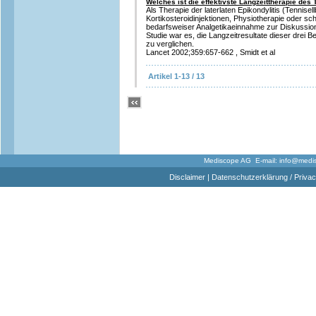
Welches ist die effektivste Langzeittherapie des
Als Therapie der laterlaten Epikondylitis (Tennise
Kortikosteroidinjektionen, Physiotherapie oder sc
bedarfsweiser Analgetikaeinnahme zur Diskussion.
Studie war es, die Langzeitresultate dieser drei
zu verglichen.
Lancet 2002;359:657-662 , Smidt et al
Artikel 1-13 / 13
Mediscope AG E-mail:
info@medi
Disclaimer
|
Datenschutzerklärung / Privac