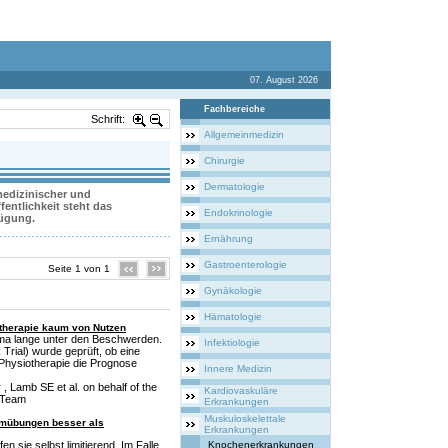
07. August 2026
Fachbereiche
Schrift:
Allgemeinmedizin
Chirurgie
Dermatologie
 medizinischer und
entlichkeit steht das
Endokrinologie
fügung.
Ernährung
Gastroenterologie
Seite 1 von 1
Gynäkologie
Hämatologie
otherapie kaum von Nutzen
uma lange unter den Beschwerden.
Infektiologie
 Trial) wurde geprüft, ob eine
e Physiotherapie die Prognose
Innere Medizin
 Lamb SE et al. on behalf of the
Kardiovaskuläre
y Team
Erkrankungen
Muskuloskelettale
imübungen besser als
Erkrankungen
n sie selbst limitierend. Im Falle
Knochenerkrankungen