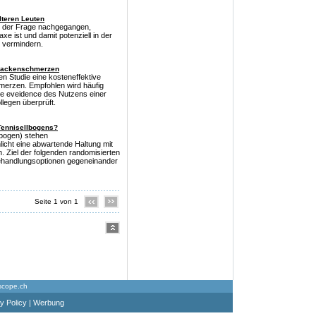
lteren Leuten
t der Frage nachgegangen,
xe ist und damit potenziell in der
u vermindern.
 Nackenschmerzen
en Studie eine kosteneffektive
merzen. Empfohlen wird häufig
ie eveidence des Nutzens einer
llegen überprüft.
 Tennisellbogens?
llbogen) stehen
hlicht eine abwartende Haltung mit
 Ziel der folgenden randomisierten
 Behandlungsoptionen gegeneinander
Seite 1 von 1
scope.ch
y Policy
|
Werbung