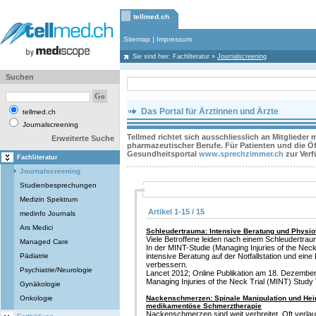
tellmed.ch
Sitemap
|
Impressum
Sie sind hier:
Fachliteratur
»
Journalscreening
Suchen
Das Portal für Ärztinnen und Ärzte
tellmed.ch
Journalscreening
Tellmed richtet sich ausschliesslich an Mitglieder
Erweiterte Suche
pharmazeutischer Berufe. Für Patienten und die Öff
Gesundheitsportal
www.sprechzimmer.ch
zur Ver
Fachliteratur
Journalscreening
Studienbesprechungen
Medizin Spektrum
Artikel 1-15 / 15
medinfo Journals
Ars Medici
Schleudertrauma: Intensive Beratung und Physi
Viele Betroffene leiden nach einem Schleudertra
Managed Care
In der MINT-Studie (Managing Injuries of the Neck
Pädiatrie
intensive Beratung auf der Notfallstation und ein
verbessern.
Psychiatrie/Neurologie
Lancet 2012; Online Publikation am 18. Dezember ,
Managing Injuries of the Neck Trial (MINT) Stud
Gynäkologie
Onkologie
Nackenschmerzen: Spinale Manipulation und He
medikamentöse Schmerztherapie
Nackenschmerzen sind weit verbreitet. Oft verlaufe