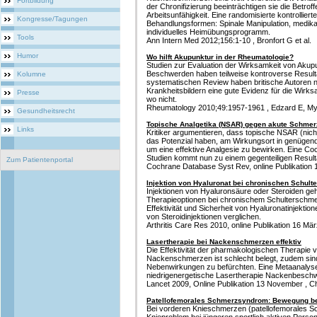
Fortbildung
der Chronifizierung beeinträchtigen sie die Betroff
Arbeitsunfähigkeit. Eine randomisierte kontrollierte
Kongresse/Tagungen
Behandlungsformen: Spinale Manipulation, medi
individuelles Heimübungsprogramm.
Tools
Ann Intern Med 2012;156:1-10 , Bronfort G et al.
Humor
Wo hilft Akupunktur in der Rheumatologie?
Studien zur Evaluation der Wirksamkeit von Aku
Beschwerden haben teilweise kontroverse Resultat
Kolumne
systematischen Review haben britische Autoren n
Krankheitsbildern eine gute Evidenz für die Wirks
Presse
wo nicht.
Rheumatology 2010;49:1957-1961 , Edzard E, M
Gesundheitsrecht
Topische Analgetika (NSAR) gegen akute Schme
Links
Kritiker argumentieren, dass topische NSAR (nich
das Potenzial haben, am Wirkungsort in genüge
um eine effektive Analgesie zu bewirken. Eine C
Studien kommt nun zu einem gegenteiligen Result
Zum Patientenportal
Cochrane Database Syst Rev, online Publikation 1
Injektion von Hyaluronat bei chronischen Schul
Injektionen von Hyaluronsäure oder Steroiden ge
Therapieoptionen bei chronischem Schulterschme
Effektivität und Sicherheit von Hyaluronatinjektio
von Steroidinjektionen verglichen.
Arthritis Care Res 2010, online Publikation 16 März
Lasertherapie bei Nackenschmerzen effektiv
Die Effektivität der pharmakologischen Therapie v
Nackenschmerzen ist schlecht belegt, zudem si
Nebenwirkungen zu befürchten. Eine Metaanalyse h
niedrigenergetische Lasertherapie Nackenbeschw
Lancet 2009, Online Publikation 13 November , C
Patellofemorales Schmerzsyndrom: Bewegung b
Bei vorderen Knieschmerzen (patellofemorales 