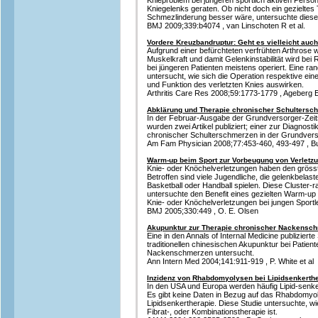
Knieproblem bei jüngeren sportlich aktiven Perso
Kniegelenks geraten. Ob nicht doch ein gezieltes T
Schmezlinderung besser wäre, untersuchte diese
BMJ 2009;339:b4074 , van Linschoten R et al.
Vordere Kreuzbandruptur: Geht es vielleicht auc
Aufgrund einer befürchteten verfrühten Arthrose
Muskelkraft und damit Gelenkinstabilität wird be
bei jüngeren Patienten meistens operiert. Eine ra
untersucht, wie sich die Operation respektive ein
und Funktion des verletzten Knies auswirken.
Arthritis Care Res 2008;59:1773-1779 , Ageberg E
Abklärung und Therapie chronischer Schultersc
In der Februar-Ausgabe der Grundversorger-Zeits
wurden zwei Artikel publiziert; einer zur Diagnost
chronischer Schulterschmerzen in der Grundvers
Am Fam Physician 2008;77:453-460, 493-497 , Bu
Warm-up beim Sport zur Vorbeugung von Verletzu
Knie- oder Knöchelverletzungen haben den grösst
Betroffen sind viele Jugendliche, die gelenkbelas
Basketball oder Handball spielen. Diese Cluster-r
untersuchte den Benefit eines gezielten Warm-
Knie- oder Knöchelverletzungen bei jungen Sportl
BMJ 2005;330:449 , O. E. Olsen
Akupunktur zur Therapie chronischer Nackensc
Eine in den Annals of Internal Medicine publizierte S
traditionellen chinesischen Akupunktur bei Patie
Nackenschmerzen untersucht.
Ann Intern Med 2004;141:911-919 , P. White et al
Inzidenz von Rhabdomyolysen bei Lipidsenkerth
In den USA und Europa werden häufig Lipid-sen
Es gibt keine Daten in Bezug auf das Rhabdomyol
Lipidsenkertherapie. Diese Studie untersuchte, wie
Fibrat-, oder Kombinationstherapie ist.