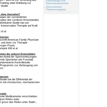
nen – wird oft zur Schonung des
Eisenmangel und
raining unter Anleitung zur
Eisenmangelanämie
 Studie.
Sprechzimmer:
Patientenratgeber
h ohne Operation?
 wegen der verminderten
i Ruptur des vorderen Kreuzbandes
ndomisierte Studie hat nun
e konservative Therapie auf Kraft
 et al
hmerzen
chrift American Family Physician
ik und einer zur Therapie
orger-Praxis.
rbank KM et al
ngen der unteren Extremitäten
en Anteil der Sportverletzungen.
tende Sportarten wie Fussball,
andomisierte Kontrollstudie
up Programms zur Vorbeugung von
ern.
hmerzen
tudie hat die Effektivität der
nten mit chronischen, mechanischen
erapie
kende Medikamente verschrieben.
yse-Risiko unter
 gross das Risiko unter Statin-,