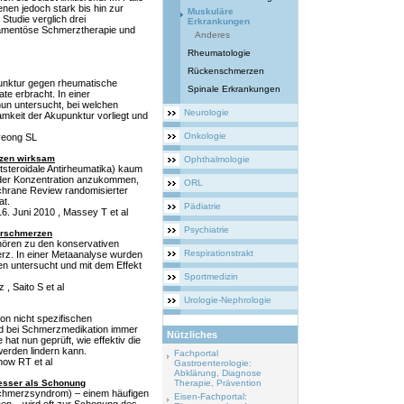
enen jedoch stark bis hin zur
Muskuläre
 Studie verglich drei
Erkrankungen
kamentöse Schmerztherapie und
Anderes
Rheumatologie
Rückenschmerzen
punktur gegen rheumatische
Spinale Erkrankungen
e erbracht. In einer
un untersucht, bei welchen
Neurologie
amkeit der Akupunktur vorliegt und
Onkologie
yeong SL
rzen wirksam
Ophthalmologie
tsteroidale Antirheumatika) kaum
nder Konzentration anzukommen,
ORL
ochrane Review randomisierter
at.
Pädiatrie
6. Juni 2010 , Massey T et al
Psychiatrie
terschmerzen
hören zu den konservativen
Respirationstrakt
rz. In einer Metaanalyse wurden
nen untersucht und mit dem Effekt
Sportmedizin
 , Saito S et al
Urologie-Nephrologie
on nicht spezifischen
nd bei Schmerzmedikation immer
Nützliches
at nun geprüft, wie effektiv die
erden lindern kann.
Fachportal
how RT et al
Gastroenterologie:
Abklärung, Diagnose
esser als Schonung
Therapie, Prävention
Schmerzsyndrom) – einem häufigen
Eisen-Fachportal: