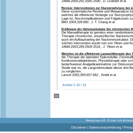
JAMA 2004;292:2585-2590 , D. Graham et al
Review: Interventionen zur Sturzprophylaxe bei ä
Diese systematische Review und Metaanalyse is
welches die effektivste Strategie zur Sturzprophyla
Lage ist, Sturzkomplikationen und Folgekosten z
BMJ 2004;328:680 , J. T. Chang et al
Kräftigung der Halsmuskulatur bei chronischen
Die Manualtherapie ist gemäss einer randomisiert
Therapie chronischer, unspezifischer Nackensch
auch ein Aufbautraining der Nackenmuskulatur. D
solchen Intervention wurde nun von Ylinen und Ko
JAMA 2003;289:2509-2516 , J. Ylinen et al
Welches ist die effektivste Langzeittherapie des
Als Therapie der laterlaten Epikondylitis (Tennise
Kortikosteroidinjektionen, Physiotherapie oder sc
bedarfsweiser Analgetikaeinnahme zur Diskussion.
Studie war es, die Langzeitresultate dieser drei
zu verglichen.
Lancet 2002;359:657-662 , Smidt et al
Artikel 1-15 / 15
Mediscope AG E-mail:
info@medi
Disclaimer
|
Datenschutzerklärung / Privac