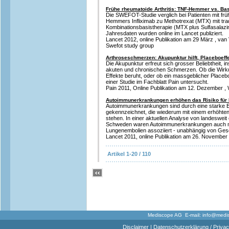
Frühe rheumatoide Arthritis: TNF-Hemmer vs. Ba
Die SWEFOT-Studie verglich bei Patienten mit fr
Hemmers Infliximab zu Methotrexat (MTX) mit tradi
Kombinationsbasistherapie (MTX plus Sulfasalazi
Jahresdaten wurden online im Lancet publiziert.
Lancet 2012, online Publikation am 29 März , van 
Swefot study group
Arthroseschmerzen: Akupunktur hilft, Placeboeff
Die Akupunktur erfreut sich grosser Beliebtheit,
akuten und chronischen Schmerzen. Ob die Wirku
Effekte beruht, oder ob ein massgeblicher Placebo
einer Studie im Fachblatt Pain untersucht.
Pain 2011, Online Publikation am 12. Dezember , W
Autoimmunerkrankungen erhöhen das Risiko für
Autoimmunerkrankungen sind durch eine starke 
gekennzeichnet, die wiederum mit einem erhöhte
stehen. In einer aktuellen Analyse von landeswe
Schweden waren Autoimmunerkrankungen auch mit
Lungenembolien assoziiert - unabhängig von Gesc
Lancet 2011, online Publikation am 26. November , 
Artikel 1-20 / 110
Mediscope AG E-mail:
info@medi
Disclaimer
|
Datenschutzerklärung / Privac