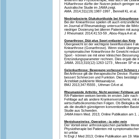
anderem auf Physiotherapie, was auch die Leitlini
Hüftarthrose dürfte der Nutzen jedoch geringer sei
Australische Studie im JAMA zeigt.
AMA. 2014;311(19):1987-1997 , Bennell KL et al.
Niedrigdosierte Glukokortikoide bei Kniearthrose
Bei der Kniearthrose spielen oft auch entzündlich
im Journal of Rheumatology untersuchte die Wirk
niedriger Dosierung bei älteren Patienten mit aus
J Rheumatol. 2014;41:53-59 , Abou-Raya A et al.
Gonarthrose: Diät plus Sport entlastet das Knie
Übergewicht ist der wichtigste beeinflussbare Fak
Kniearthrose (Gonarthrose). Wenn stark übergew
symptomatischer Kniearthrose ihr Gewicht reduzie
Sport - können sie mit einer klinischen Besserung
Entzündungsparameter rechnen. Dies ergab die i
JAMA. 2013;310(12):1263-1273 , Messier SP et al
Gelenkarthrose: Bewegung verbessert Schmerz 
Bei Arthrose gilt die therapeutische Devise: Ru
bessert Schmerzen und Funktion. Dies bestätigt n
Ärzteblatt publizierte Metaanalyse.
BMJ 2013;347:f5555 , Uthman OA et al.
Rheumatoide Arthritis: Nicht weniger Fehltage un
RA-Patienten weisen bereits im ersten Jahr nach
Fehltage auf als andere Krankenversicherte, mit
wirtschaftsökonomischen Folgen. Ob Biologika die 
als die deutlich günstigeren konventionellen Basist
Studie aus Schweden.
JAMA Intern Med. 2013; Online Publikation am 1. Ju
Meniskuseinriss: Operation - ja oder nein
Der Vorteil einer arthroskopischen partiellen Men
Physiotherapie bei Patienten mit symptomatisch
ist unklar.
N Engl J Med 2013; Online Publikation am 19. März