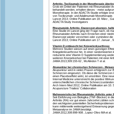
Arthritis: Tocilizumab in der Monotherapie überle
Grob ein Drittel der Patienten mit Rheumatoider Art
behandelt werden, erhalten dieses - meist aufgrun
Monotherapie. In der ADACTA-Studie erfolgte ers
von Tocilizumab- und Adalimumab-Monotherapie.
Lancet 2013; Online Publikation am 18. März , Gab
ADACTA Study Investigators
Rheumatoide Arthritis: Etanercept absetzen, halb
Eine Studie im Lancet ging der Frage nach, ob man
Rheumatoider Arthritis nach Erreichen einer niedri
Etanercept wieder verzichten oder zumindest die
Lancet 2013; Online Publikation am 17. Januar , S
Vitamin D enttäuscht bei Kniegelenksarthrose
Mehrere Studien wiesen auf einen günstigen Effek
Kniegelenksarthrose hin. In einer randomisierten 
reduzierte eine Vitamin D Supplementierung wed
weiteren Knorpelverlust bei Patienten mit einer Ar
JAMA 2013;309:155-62 , McAlindon T et al.
Akupunktur bei chronischen Schmerzen - Metaana
Akupunktur wird in vielen Praxen erfolgreich zur
Schmerzen eingesetzt. Ob diese die Schmerzen tat
einen Placeboeffekt wirkt, ist umstritten. Eine ne
Internal Medicine unterstreicht die positive Wirku
unterschiedlichen chronische Schmerzzuständen
Arch Intern Med 2012; Online Publikation am 10. S
Acupuncture Trialists' Collaboration
Malignomrisiko bei Rheumatoider Arthritis unter 
Seit Einführung von Biologika (TNF-Blocker) in d
Arthritis (RA) vor gut einem Jahrzehnt zählen sc
den wichtigsten potentiellen Sicherheitsproblemen
kann mittlerweile weitestgehend Entwarnung geg
Metaanalyse im JAMA bestätigt.
JAMA 2012;308:898-908 , Lopez-Olivo MA et al.