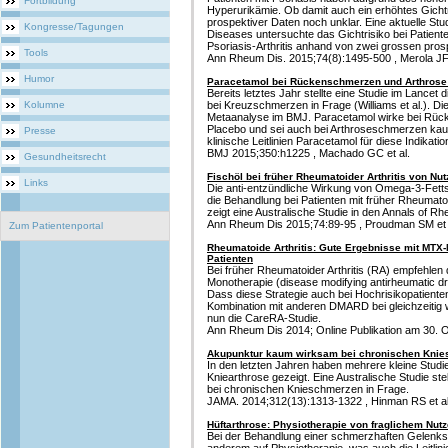
Fortbildung
Hyperurikämie. Ob damit auch ein erhöhtes Gichtr
prospektiver Daten noch unklar. Eine aktuelle Stu
Kongresse/Tagungen
Diseases untersuchte das Gichtrisiko bei Patiente
Psoriasis-Arthritis anhand von zwei grossen pros
Tools
Ann Rheum Dis. 2015;74(8):1495-500 , Merola JF 
Humor
Paracetamol bei Rückenschmerzen und Arthrose 
Bereits letztes Jahr stellte eine Studie im Lance
Kolumne
bei Kreuzschmerzen in Frage (Williams et al.). Di
Metaanalyse im BMJ. Paracetamol wirke bei Rüc
Placebo und sei auch bei Arthroseschmerzen ka
Presse
klinische Leitlinien Paracetamol für diese Indikat
BMJ 2015;350:h1225 , Machado GC et al.
Gesundheitsrecht
Fischöl bei früher Rheumatoider Arthritis von Nu
Links
Die anti-entzündliche Wirkung von Omega-3-Fett
die Behandlung bei Patienten mit früher Rheumatoid
zeigt eine Australische Studie in den Annals of R
Ann Rheum Dis 2015;74:89-95 , Proudman SM et 
Zum Patientenportal
Rheumatoide Arthritis: Gute Ergebnisse mit MTX-
Patienten
Bei früher Rheumatoider Arthritis (RA) empfehlen d
Monotherapie (disease modifying antirheumatic dr
Dass diese Strategie auch bei Hochrisikopatienten 
Kombination mit anderen DMARD bei gleichzeitig 
nun die CareRA-Studie.
Ann Rheum Dis 2014; Online Publikation am 30. Ok
Akupunktur kaum wirksam bei chronischen Kni
In den letzten Jahren haben mehrere kleine Studi
Kniearthrose gezeigt. Eine Australische Studie ste
bei chronischen Knieschmerzen in Frage.
JAMA. 2014;312(13):1313-1322 , Hinman RS et al
Hüftarthrose: Physiotherapie von fraglichem Nut
Bei der Behandlung einer schmerzhaften Gelenks