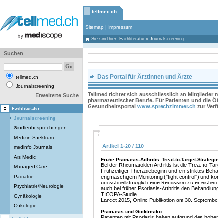
tellmed.ch
Sitemap
|
Impressum
Sie sind hier:
Fachliteratur
»
Journalscreening
Suchen
Das Portal für Ärztinnen und Ärzte
tellmed.ch
Journalscreening
Tellmed richtet sich ausschliesslich an Mitglieder
Erweiterte Suche
pharmazeutischer Berufe. Für Patienten und die Öff
Gesundheitsportal
www.sprechzimmer.ch
zur Ver
Fachliteratur
Journalscreening
Studienbesprechungen
Medizin Spektrum
Artikel 1-20 / 110
medinfo Journals
Ars Medici
Frühe Psoriasis-Arthritis: Treat-to-Target-Strategi
Bei der Rheumatoiden Arthritis ist die Treat-to-Targ
Managed Care
Frühzeitiger Therapiebeginn und ein striktes Beha
Pädiatrie
engmaschigem Monitoring (''tight control'') und 
um schnellstmöglich eine Remission zu erreichen
Psychiatrie/Neurologie
auch bei früher Psoriasis-Arthritis den Behandlun
TICOPA-Studie.
Gynäkologie
Lancet 2015, Online Publikation am 30. September
Onkologie
Psoriasis und Gichtrisiko
Patienten mit Psoriasis haben aufgrund des hohen