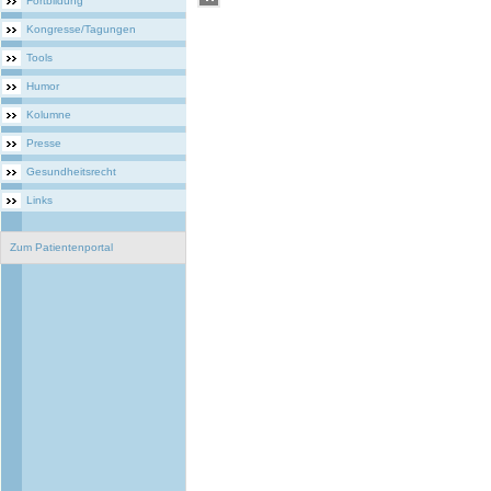
Fortbildung
Kongresse/Tagungen
Tools
Humor
Kolumne
Presse
Gesundheitsrecht
Links
Zum Patientenportal