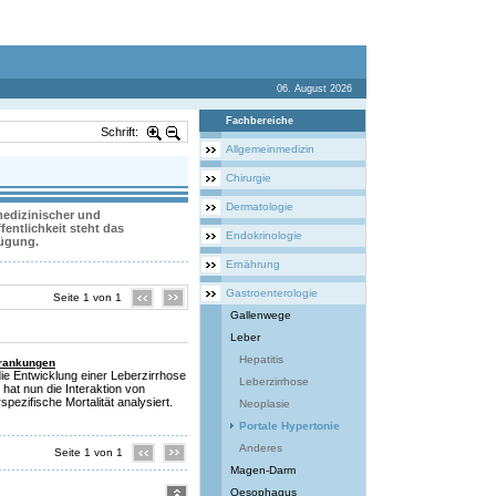
06. August 2026
Fachbereiche
Schrift:
Allgemeinmedizin
Chirurgie
Dermatologie
 medizinischer und
entlichkeit steht das
Endokrinologie
fügung.
Ernährung
Gastroenterologie
Seite 1 von 1
Gallenwege
Leber
Hepatitis
krankungen
ie Entwicklung einer Leberzirrhose
Leberzirrhose
 hat nun die Interaktion von
pezifische Mortalität analysiert.
Neoplasie
Portale Hypertonie
Anderes
Seite 1 von 1
Magen-Darm
Oesophagus