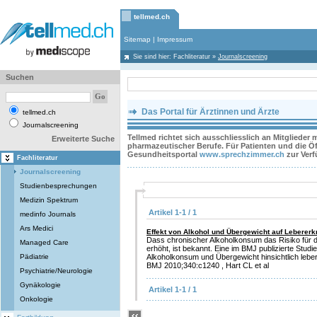
tellmed.ch
Sitemap
|
Impressum
Sie sind hier:
Fachliteratur
»
Journalscreening
Suchen
Das Portal für Ärztinnen und Ärzte
tellmed.ch
Journalscreening
Tellmed richtet sich ausschliesslich an Mitglieder
Erweiterte Suche
pharmazeutischer Berufe. Für Patienten und die Öff
Gesundheitsportal
www.sprechzimmer.ch
zur Ver
Fachliteratur
Journalscreening
Studienbesprechungen
Medizin Spektrum
Artikel 1-1 / 1
medinfo Journals
Ars Medici
Effekt von Alkohol und Übergewicht auf Leberer
Dass chronischer Alkoholkonsum das Risiko für d
Managed Care
erhöht, ist bekannt. Eine im BMJ publizierte Studie
Pädiatrie
Alkoholkonsum und Übergewicht hinsichtlich lebers
BMJ 2010;340:c1240 , Hart CL et al
Psychiatrie/Neurologie
Gynäkologie
Artikel 1-1 / 1
Onkologie