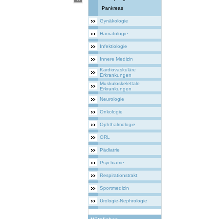
Pankreas
Gynäkologie
Hämatologie
Infektiologie
Innere Medizin
Kardiovaskuläre
Erkrankungen
Muskuloskelettale
Erkrankungen
Neurologie
Onkologie
Ophthalmologie
ORL
Pädiatrie
Psychiatrie
Respirationstrakt
Sportmedizin
Urologie-Nephrologie