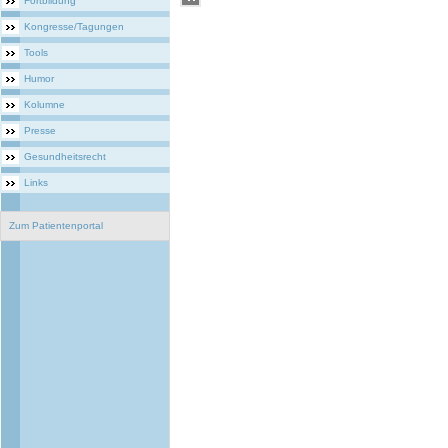
Fortbildung
Kongresse/Tagungen
Tools
Humor
Kolumne
Presse
Gesundheitsrecht
Links
Zum Patientenportal