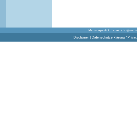
Mediscope AG E-mail:
info@medi
Disclaimer
|
Datenschutzerklärung / Privac