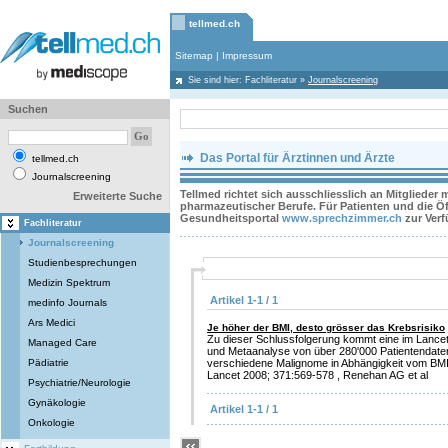
tellmed.ch
Sitemap
|
Impressum
Sie sind hier:
Fachliteratur
»
Journalscreening
Suchen
Das Portal für Ärztinnen und Ärzte
tellmed.ch
Journalscreening
Tellmed richtet sich ausschliesslich an Mitglieder
Erweiterte Suche
pharmazeutischer Berufe. Für Patienten und die Öff
Gesundheitsportal
www.sprechzimmer.ch
zur Ver
Fachliteratur
Journalscreening
Studienbesprechungen
Medizin Spektrum
Artikel 1-1 / 1
medinfo Journals
Ars Medici
Je höher der BMI, desto grösser das Krebsrisiko
Zu dieser Schlussfolgerung kommt eine im Lancet
Managed Care
und Metaanalyse von über 280'000 Patientendaten
Pädiatrie
verschiedene Malignome in Abhängigkeit vom BMI
Lancet 2008; 371:569-578 , Renehan AG et al
Psychiatrie/Neurologie
Gynäkologie
Artikel 1-1 / 1
Onkologie