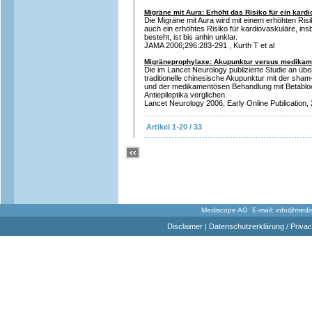
Migräne mit Aura: Erhöht das Risiko für ein kard
Die Migräne mit Aura wird mit einem erhöhten Risik
auch ein erhöhtes Risiko für kardiovaskuläre, in
besteht, ist bis anhin unklar.
JAMA 2006;296:283-291 , Kurth T et al
Migräneprophylaxe: Akupunktur versus medikam
Die im Lancet Neurology publizierte Studie an übe
traditionelle chinesische Akupunktur mit der sh
und der medikamentösen Behandlung mit Betabloc
Antiepileptika verglichen.
Lancet Neurology 2006, Early Online Publication, 
Artikel 1-20 / 33
Mediscope AG E-mail:
info@medi
Disclaimer
|
Datenschutzerklärung / Privac