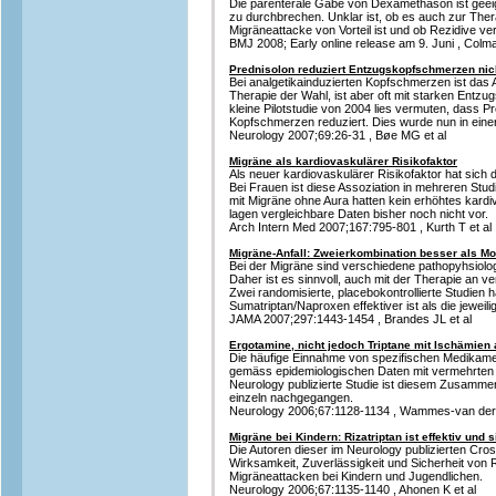
Die parenterale Gabe von Dexamethason ist geei
zu durchbrechen. Unklar ist, ob es auch zur Ther
Migräneattacke von Vorteil ist und ob Rezidive v
BMJ 2008; Early online release am 9. Juni , Colman
Prednisolon reduziert Entzugskopfschmerzen nic
Bei analgetikainduzierten Kopfschmerzen ist das 
Therapie der Wahl, ist aber oft mit starken Ent
kleine Pilotstudie von 2004 lies vermuten, dass P
Kopfschmerzen reduziert. Dies wurde nun in einer
Neurology 2007;69:26-31 , Bøe MG et al
Migräne als kardiovaskulärer Risikofaktor
Als neuer kardiovaskulärer Risikofaktor hat sich d
Bei Frauen ist diese Assoziation in mehreren Stu
mit Migräne ohne Aura hatten kein erhöhtes kard
lagen vergleichbare Daten bisher noch nicht vor.
Arch Intern Med 2007;167:795-801 , Kurth T et al
Migräne-Anfall: Zweierkombination besser als M
Bei der Migräne sind verschiedene pathopyhsiolo
Daher ist es sinnvoll, auch mit der Therapie an 
Zwei randomisierte, placebokontrollierte Studien 
Sumatriptan/Naproxen effektiver ist als die jewei
JAMA 2007;297:1443-1454 , Brandes JL et al
Ergotamine, nicht jedoch Triptane mit Ischämien 
Die häufige Einnahme von spezifischen Medikam
gemäss epidemiologischen Daten mit vermehrten I
Neurology publizierte Studie ist diesem Zusamme
einzeln nachgegangen.
Neurology 2006;67:1128-1134 , Wammes-van der H
Migräne bei Kindern: Rizatriptan ist effektiv und 
Die Autoren dieser im Neurology publizierten Cro
Wirksamkeit, Zuverlässigkeit und Sicherheit von 
Migräneattacken bei Kindern und Jugendlichen.
Neurology 2006;67:1135-1140 , Ahonen K et al