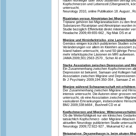
haben Norweger über 5800 Studenten befragt 
Kopfschmerzen und Lebensstil (Übergewicht, kö
untersucht.
Neurology 2010, online Publikation 18. August , Ro
Rizatriptan versus Almotriptan bei Migräne
Triptane gehören bei Migräneattacken zu den firs
Substanzen Rizatriptan und Almotriptan wurden in
Studie bezüglich Effektivität direkt miteinander ver
Headache 2009;49:655-662 , Ng-Mak DS et al
Migräne und Hirninfarktrisiko, eine Langzeitstudi
Gemäss einigen kürzlich publizierten Studien sch
Veränderungen vor allem im Kleinhirn assoziert zu
Island haben untersucht, ob rund 50-jährige Pers
mehr infarkttypische Läsionen im MRI aufweisen.
JAMA 2009;301:2563-2570 , Scher AI et al
Starke Assoziation zwischen Depression und Mig
Ein Zusammenhang zwischen Kopfschmerzen allg
Depression ist bekannt. Samaan und Kollegen hab
Assoziation zwischen Migräne und Depressionen 
Br J Psychiatry 2009;194:350-354 , Samaan Z et 
Migräne während Schwangerschaft mit erhöhtem 
Der Zusammenhang zwischen Migräne und Hirnsch
intensiv untersucht. Die Autoren einer grossen re
untersucht, ob eine Assoziation zwischen Migrän
vaskulären Erkrankungen, insbesondere Hirnschl
BMJ 2009;338:b664 , Bushnell CD et al
Kopfschmerzen und Migräne: Witterungsverhältni
Ob die Wetterfühligkeit nur ein klinisches Gedanke
tatsächlich Kopfschmerz- oder Migräne-Attacken 
aktuellen Neurology publizierten Studie untersucht
Neurology 2009;72:922-927 , Mukamal KJ et al.
Metaanalyse: Dexamethason iv. beim akuten Migr