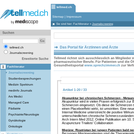
tellmed.ch
Sitemap
|
Impressum
Sie sind hier:
Fachliteratur
»
Journalscreening
Suchen
Das Portal für Ärztinnen und Ärzte
tellmed.ch
Journalscreening
Tellmed richtet sich ausschliesslich an Mitglieder
Erweiterte Suche
pharmazeutischer Berufe. Für Patienten und die Öff
Gesundheitsportal
www.sprechzimmer.ch
zur Ver
Fachliteratur
Journalscreening
Studienbesprechungen
Medizin Spektrum
Artikel 1-20 / 33
medinfo Journals
Ars Medici
Akupunktur bei chronischen Schmerzen - Metaana
Akupunktur wird in vielen Praxen erfolgreich zur
Managed Care
Schmerzen eingesetzt. Ob diese die Schmerzen tat
Pädiatrie
einen Placeboeffekt wirkt, ist umstritten. Eine ne
Internal Medicine unterstreicht die positive Wirku
Psychiatrie/Neurologie
unterschiedlichen chronische Schmerzzuständen
Arch Intern Med 2012; Online Publikation am 10. S
Gynäkologie
Acupuncture Trialists' Collaboration
Onkologie
Migräne: Rizatriptan bei jungen Patienten bald n
Bei jungen Migränepatienten sind die Therapieopti