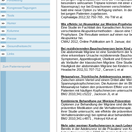
Fortbildung
besonders wirksamen Triptane können mit einer 
Nasenspray) nur bei Erwachsenen verschrieben w
Kongresse/Tagungen
bald eine neue Option zu Verfügung stehen. In de
bei jungen Patienten zugelassen.
Tools
Cephalalgia 2012;32:750-765 , Ho TW et al.
Humor
Wie effektiv ist Akupunktur zur Migräne-Prophyla
Eine Studie im Fachblatt des Kanadischen Ärzteve
Kolumne
verschiedene Akupunkturmethoden - davon eine S
Prophylaxe. Die Resultate weisen auf einen nur 
Akupunktur hin.
Presse
CMAJ 2012, Online Publikation am 9. Januar, doi: 1
Gesundheitsrecht
Bei rezidivierenden Bauchschmerzen beim Kind
Die abdominale Migräne ist eine Sonderform der 
Links
ohne erkennbare Ursache rezidivierende Bauch
Symptomen, Appetitlosigkeit, Übelkeit und Erbrech
als Vorläufer der klassischen Migräne. Eine Studi
Häufigkeit der abdominalen Migräne bei Kindern
Zum Patientenportal
Headache 2011;51:707-712 , Carson L et al
Metaanalyse: Trizyklische Antidepressiva gege
Zwischen einem Viertel und einem Drittel aller M
Spannungskopfschmerzen. Die Autoren der im BM
Metaanalyse haben den präventiven Effekt von tri
Patienten mit häufigen Kopfschmerzen untersucht
BMJ 2010;341:c5222 , Jackson JL et al
Kombinierte Behandlung zur Migräne-Prävention
Optionen zur Behandlung der Migräne sind die Ak
präventive Medikation und die Verhaltenstherapie
ihrer Studie untersucht, wie effektiv die präven
Verhaltensänderung) bei optimal akut behandelten
BMJ 2010;341:c4871 , Holroyd KA et al
Mehr oder weniger Kopfschmerzen je nach Leben
Bereits in der Adoleszenz ist die Prävalenz von 