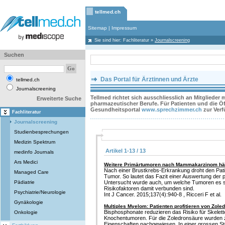
tellmed.ch
Sitemap
|
Impressum
Sie sind hier:
Fachliteratur
»
Journalscreening
Suchen
Das Portal für Ärztinnen und Ärzte
tellmed.ch
Journalscreening
Tellmed richtet sich ausschliesslich an Mitglieder
Erweiterte Suche
pharmazeutischer Berufe. Für Patienten und die Öff
Gesundheitsportal
www.sprechzimmer.ch
zur Ver
Fachliteratur
Journalscreening
Studienbesprechungen
Medizin Spektrum
Artikel 1-13 / 13
medinfo Journals
Ars Medici
Weitere Primärtumoren nach Mammakarzinom hä
Nach einer Brustkrebs-Erkrankung droht den Patie
Managed Care
Tumor. So lautet das Fazit einer Auswertung der 
Pädiatrie
Untersucht wurde auch, um welche Tumoren es s
Risikofaktoren damit verbunden sind.
Psychiatrie/Neurologie
Int J Cancer. 2015;137(4):940-8 , Ricceri F et al.
Gynäkologie
Multiples Myelom: Patienten profitieren von Zole
Bisphosphonate reduzieren das Risiko für Skelett
Onkologie
Knochentumoren. Für die Zoledronsäure wurden z
Eigenschaften nachgewiesen. In einer grossen St