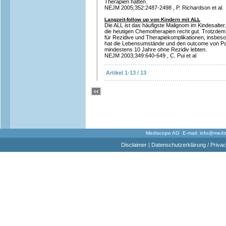
Therapien hatten.
NEJM 2005;352:2487-2498 , P. Richardson et al.
Langzeit-follow up von Kindern mit ALL
Die ALL ist das häufigste Malignom im Kindesalte
die heutigen Chemotherapien recht gut. Trotzdem 
für Rezidive und Therapiekomplikationen, insbes
hat die Lebensumstände und den outcome von Pat
mindestens 10 Jahre ohne Rezidiv lebten.
NEJM 2003;349:640-649 , C. Pui et al
Artikel 1-13 / 13
Mediscope AG E-mail:
info@medi
Disclaimer
|
Datenschutzerklärung / Privac