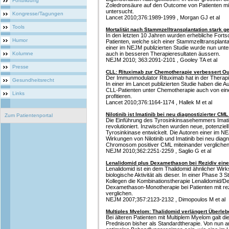
Fortbildung
Zoledronsäure auf den Outcome von Patienten m
untersucht.
Kongresse/Tagungen
Lancet 2010;376:1989-1999 , Morgan GJ et al
Tools
Mortalität nach Stammzelltransplantation stark g
In den letzten 10 Jahren wurden erhebliche Fort
Humor
Patienten, welche sich einer Stammzelltransplanta
einer im NEJM publizierten Studie wurde nun unter
Kolumne
auch in besseren Therapieresultaten äussern.
NEJM 2010; 363:2091-2101 , Gooley TA et al
Presse
CLL: Rituximab zur Chemotherapie verbessert O
Der Immunmodulator Rituximab hat in der Therap
Gesundheitsrecht
In einer im Lancet publizierten Studie haben die
CLL-Patienten unter Chemotherapie auch von ein
Links
profitieren.
Lancet 2010;376:1164-1174 , Hallek M et al
Nilotinib ist Imatinib bei neu diagnostizierter CM
Zum Patientenportal
Die Einführung des Tyrosinkinsasehemmers Imati
revolutioniert. Inzwischen wurden neue, potenzie
Tyrosinkinase entwickelt. Die Autoren einer im NE
Wirkungen von Nilotinib und Imatinib bei neu diagno
Chromosom positiver CML miteinander verglichen
NEJM 2010;362:2251-2259 , Saglio G et al
Lenalidomid plus Dexamethason bei Rezidiv ein
Lenalidomid ist ein dem Thalidomid ähnlicher Wirks
biologische Aktivität als dieser. In einer Phase 3
Kollegen die Kombinationstherapie Lenalidomid/D
Dexamethason-Monotherapie bei Patienten mit re
verglichen.
NEJM 2007;357:2123-2132 , Dimopoulos M et al
Multiples Myelom: Thalidomid verlängert Überlebe
Bei älteren Patienten mit Multiplem Myelom galt d
Prednison bisher als Standardtherapie. Von nun an