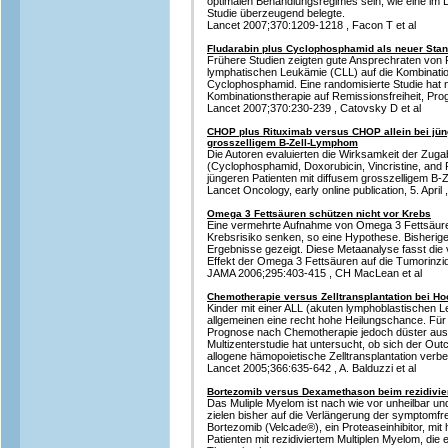
optimalen Behandlungsregimes sein, wie eine im La
Studie überzeugend belegte.
Lancet 2007;370:1209-1218 , Facon T et al
Fludarabin plus Cyclophosphamid als neuer Stan
Frühere Studien zeigten gute Ansprechraten von P
lymphatischen Leukämie (CLL) auf die Kombinatio
Cyclophosphamid. Eine randomisierte Studie hat n
Kombinationstherapie auf Remissionsfreiheit, Pro
Lancet 2007;370:230-239 , Catovsky D et al
CHOP plus Rituximab versus CHOP allein bei jün
grosszelligem B-Zell-Lymphom
Die Autoren evaluierten die Wirksamkeit der Zu
(Cyclophosphamid, Doxorubicin, Vincristine, and
jüngeren Patienten mit diffusem grosszelligem B
Lancet Oncology, early online publication, 5. April
Omega 3 Fettsäuren schützen nicht vor Krebs
Eine vermehrte Aufnahme von Omega 3 Fettsäuren
Krebsrisiko senken, so eine Hypothese. Bisherige
Ergebnisse gezeigt. Diese Metaanalyse fasst die
Effekt der Omega 3 Fettsäuren auf die Tumorin
JAMA 2006;295:403-415 , CH MacLean et al
Chemotherapie versus Zelltransplantation bei Ho
Kinder mit einer ALL (akuten lymphoblastischen 
allgemeinen eine recht hohe Heilungschance. Für 
Prognose nach Chemotherapie jedoch düster aus. 
Multizenterstudie hat untersucht, ob sich der Ou
allogene hämopoietische Zelltransplantation verbe
Lancet 2005;366:635-642 , A. Balduzzi et al
Bortezomib versus Dexamethason beim rezidivie
Das Muliple Myelom ist nach wie vor unheilbar u
zielen bisher auf die Verlängerung der symptomfre
Bortezomib (Velcade®), ein Proteaseinhibitor, m
Patienten mit rezidiviertem Multiplen Myelom, die