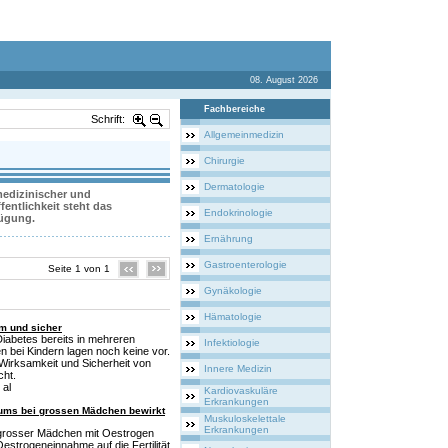
08. August 2026
Fachbereiche
Schrift:
Allgemeinmedizin
Chirurgie
Dermatologie
 medizinischer und
entlichkeit steht das
Endokrinologie
fügung.
Ernährung
Gastroenterologie
Seite 1 von 1
Gynäkologie
Hämatologie
am und sicher
iabetes bereits in mehreren
Infektiologie
n bei Kindern lagen noch keine vor.
 Wirksamkeit und Sicherheit von
Innere Medizin
cht.
 al
Kardiovaskuläre
Erkrankungen
ums bei grossen Mädchen bewirkt
Muskuloskelettale
Erkrankungen
grosser Mädchen mit Oestrogen
estrogeneinnahme auf die Fertilität