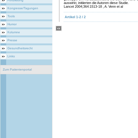
Fortbildung
auswirkt, initiierten die Autoren diese Studie.
Lancet 2004;364:1513-18 , A. Venn et al
Kongresse/Tagungen
Tools
Artikel 1-2 / 2
Humor
Kolumne
Presse
Gesundheitsrecht
Links
Zum Patientenportal