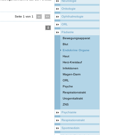
Neurologie
Onkologie
Seite 1 von 1
Ophthalmologie
ORL
Pädiatrie
Bewegungsapparat
Blut
Endokrine Organe
Haut
Herz-Kreislauf
Infektionen
Magen-Darm
ORL
Psyche
Respirationstrakt
Urogenitaltrakt
ZNS
Psychiatrie
Respirationstrakt
Sportmedizin