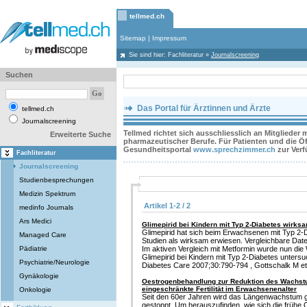
tellmed.ch
Sitemap
|
Impressum
Sie sind hier:
Fachliteratur
»
Journalscreening
Suchen
Das Portal für Ärztinnen und Ärzte
tellmed.ch
Journalscreening
Tellmed richtet sich ausschliesslich an Mitglieder
Erweiterte Suche
pharmazeutischer Berufe. Für Patienten und die Öff
Gesundheitsportal
www.sprechzimmer.ch
zur Ver
Fachliteratur
Journalscreening
Studienbesprechungen
Medizin Spektrum
Artikel 1-2 / 2
medinfo Journals
Ars Medici
Glimepirid bei Kindern mit Typ 2-Diabetes wirks
Glimepirid hat sich beim Erwachsenen mit Typ 2-D
Managed Care
Studien als wirksam erwiesen. Vergleichbare Date
Pädiatrie
Im aktiven Vergleich mit Metformin wurde nun die
Glimepirid bei Kindern mit Typ 2-Diabetes untersu
Psychiatrie/Neurologie
Diabetes Care 2007;30:790-794 , Gottschalk M et
Gynäkologie
Oestrogenbehandlung zur Reduktion des Wachst
eingeschränkte Fertilität im Erwachsenenalter
Onkologie
Seit den 60er Jahren wird das Längenwachstum 
gestoppt. Um herauszufinden, wie sich die frühe O