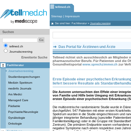
tellmed.ch
Sitemap
|
Impressum
Sie sind hier:
Fachliteratur
»
Journalscreening
Suchen
tellmed.ch
Das Portal für Ärztinnen und Ärzte
Journalscreening
Erweiterte Suche
Tellmed richtet sich ausschliesslich an Mitglieder
pharmazeutischer Berufe. Für Patienten und die Öff
Gesundheitsportal
www.sprechzimmer.ch
zur Ver
Fachliteratur
Journalscreening
Studienbesprechungen
Erste Episode einer psychotischen Erkrankung
Medizin Spektrum
liefert bessere Resultate als Standardbehandl
medinfo Journals
Die Autoren untersuchten den Effekt einer integri
Ars Medici
von Familie und Hilfe beim Umgang mit Erkrankung..
ersten Episode einer psychotischen Erkrankung (S
Managed Care
Pädiatrie
Die multizentrische randomisierte Studie wurde in Dä
durchgeführt. 547 Patienten mit einer ersten Krankhei
Psychiatrie/Neurologie
Spektrum wurden in die Studie eingeschlossen und rand
jähriger integrierter Behandlung (spezieller Patientenb
Gynäkologie
Familienbeteiligung) oder in die Gruppe mit Standardb
Onkologie
Zentrum). Die primären Endpunkte waren vorhandene
negative Symptome nach einem respektive zwei Jahren