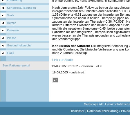
Fortbildung
5 entsprechend (0: keine Symptome, 5 Symptomenma
Nach dem ersten Jahr Follow up betrug der psychotis
Kongresse/Tagungen
intergriert behandelten Patienten durchschnittlich 1.09,
1.35 (Differenz -0.31 zugunsten der integrierten Behan
Tools
Symptomenscore nahm in beiden Therapiegruppen ab, w
zugunsten der integrierten Therapie (-0.36, P0.001). N
Humor
mittlere Differenz zwischen den beiden Gruppen für d
und für die negativen Symptome -0.45, beide zugunsten 
Kolumne
Patienten mit der integrierten Therapie litten signifikan
waren besser an die Therapie gebunden und zufriedener
Presse
der Standardgruppe.
Gesundheitsrecht
Konklusion der Autoren:
Die integrierte Behandlung
und die Comliance. Die klinische Verbesserung war ko
nach 2 Jahren Follow up.
Links
Link zur Studie
Zum Patientenportal
BMJ 2005;331:602 - Petersen L et al
19.09.2005 - undefined
Mediscope AG E-mail:
info@medi
Disclaimer
|
Datenschutzerklärung / Privac