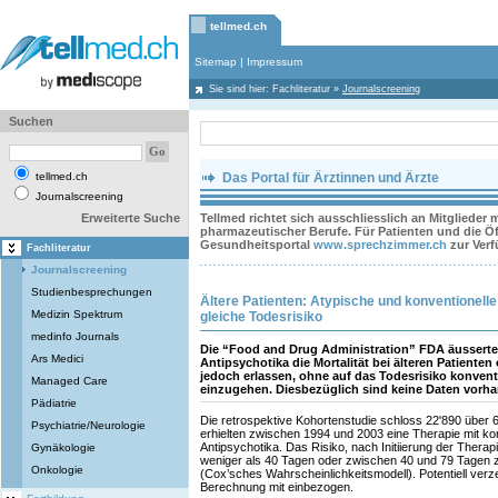
tellmed.ch
Sitemap
|
Impressum
Sie sind hier:
Fachliteratur
»
Journalscreening
Suchen
tellmed.ch
Das Portal für Ärztinnen und Ärzte
Journalscreening
Erweiterte Suche
Tellmed richtet sich ausschliesslich an Mitglieder
pharmazeutischer Berufe. Für Patienten und die Öff
Gesundheitsportal
www.sprechzimmer.ch
zur Ver
Fachliteratur
Journalscreening
Studienbesprechungen
Ältere Patienten: Atypische und konventionell
Medizin Spektrum
gleiche Todesrisiko
medinfo Journals
Die “Food and Drug Administration” FDA äusserte
Ars Medici
Antipsychotika die Mortalität bei älteren Patiente
jedoch erlassen, ohne auf das Todesrisiko konvent
Managed Care
einzugehen. Diesbezüglich sind keine Daten vorh
Pädiatrie
Die retrospektive Kohortenstudie schloss 22'890 über 6
Psychiatrie/Neurologie
erhielten zwischen 1994 und 2003 eine Therapie mit ko
Antipsychotika. Das Risiko, nach Initiierung der Therap
Gynäkologie
weniger als 40 Tagen oder zwischen 40 und 79 Tagen z
Onkologie
(Cox’sches Wahrscheinlichkeitsmodell). Potentiell ver
Berechnung mit einbezogen.