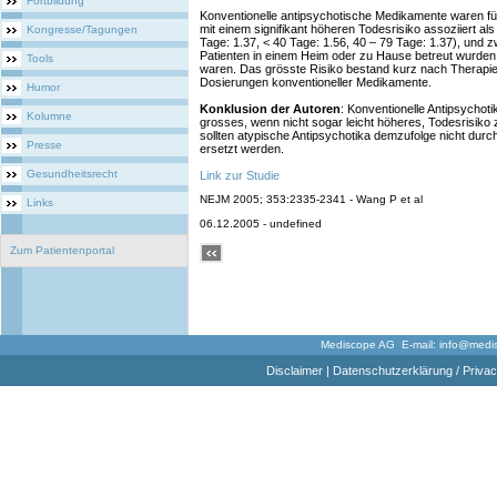
Fortbildung
Konventionelle antipsychotische Medikamente waren für 
mit einem signifikant höheren Todesrisiko assoziiert al
Kongresse/Tagungen
Tage: 1.37, < 40 Tage: 1.56, 40 – 79 Tage: 1.37), und 
Patienten in einem Heim oder zu Hause betreut wurden
Tools
waren. Das grösste Risiko bestand kurz nach Therapi
Dosierungen konventioneller Medikamente.
Humor
Konklusion der Autoren
: Konventionelle Antipsychot
Kolumne
grosses, wenn nicht sogar leicht höheres, Todesrisiko z
sollten atypische Antipsychotika demzufolge nicht durc
Presse
ersetzt werden.
Gesundheitsrecht
Link zur Studie
NEJM 2005; 353:2335-2341 - Wang P et al
Links
06.12.2005 - undefined
Zum Patientenportal
Mediscope AG E-mail:
info@medi
Disclaimer
|
Datenschutzerklärung / Privac